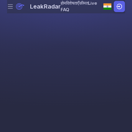
होम
विशेषताएँ
कीमत
Live
LeakRadar
Menu
Skip to content
FAQ