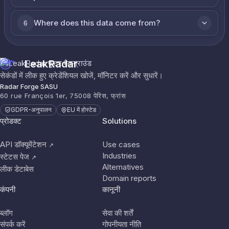
Where does this data come from?
6
LeakRadar
सेकंडों में लीक हुए क्रेडेंशियल खोजें, मॉनिटर करें और सुधारें।
Radar Forge SASU
60 rue François 1er, 75008 पेरिस, फ्रांस
GDPR-अनुपालन
EU में होस्टेड
प्रोडक्ट
Solutions
API डॉक्यूमेंटेशन
Use cases
↗
Industries
स्टेटस पेज
↗
Alternatives
लीक डेटाबेस
Domain reports
कंपनी
कानूनी
ब्लॉग
सेवा की शर्तें
संपर्क करें
गोपनीयता नीति