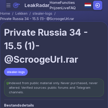
Home
Functies
LeakRadar
Menu
Skip to content
Prijzen
Live
FAQ
Home
/
Lekken
/
stealer-logs
/
Private Russia 34 - 15.5 (1)- @ScroogeUrl.rar
Private Russia 34 -
15.5 (1)-
@ScroogeUrl.rar
stealer-logs
Indexed from public material only. Never purchased, never
altered. Verified sources: public forums and Telegram
channels.
Bestandsdetails