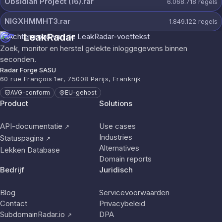
Obsidian Project (16).rar
6.068.718
regels
NIGXHMMHT3.rar
1.849.122
regels
LeakRadar
Zoek, monitor en herstel gelekte inloggegevens binnen
seconden.
Radar Forge SASU
60 rue François 1er, 75008 Parijs, Frankrijk
AVG-conform
EU-gehost
Product
Solutions
API-documentatie
Use cases
↗
Industries
Statuspagina
↗
Alternatives
Lekken Database
Domain reports
Bedrijf
Juridisch
Blog
Servicevoorwaarden
Contact
Privacybeleid
SubdomainRadar.io
DPA
↗