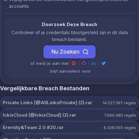
accounts
Doorzoek Deze Breach
Controleer of je credentials blootgesteld zijn in dit data
breach bestand.
Nu Zoeken
of meld je aan met
· blijf aanvallers voor
Vergelijkbare Breach Bestanden
Private Links [@AllLinksPrivate] (2).rar
14.527.387
regels
IckisCloud [@IckisCloud] (2).rar
7.600.480
regels
Erernity&Team 2.0 #20.rar
6.328.055
regels