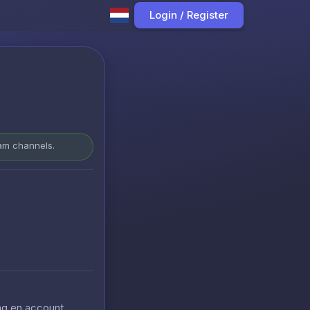
Login / Register
ram channels.
ing en account