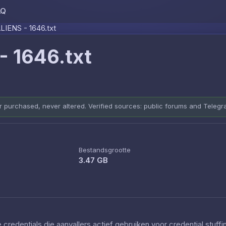
AQ
Skip to content
IENS - 1646.txt
 1646.txt
er purchased, never altered. Verified sources: public forums and Teleg
Bestandsgrootte
3.47 GB
redentials die aanvallers actief gebruiken voor credential stuff