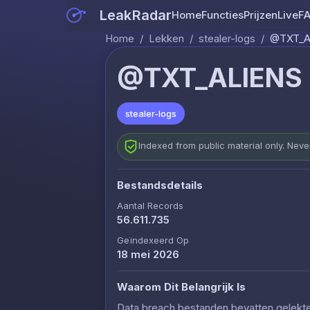
LeakRadar
Home
Functies
Prijzen
Live
F
Home
/
Lekken
/
stealer-logs
/
@TXT_AL
@TXT_ALIENS -
stealer-logs
Indexed from public material only. Nev
Bestandsdetails
Aantal Records
56.611.735
Geïndexeerd Op
18 mei 2026
Waarom Dit Belangrijk Is
Data breach bestanden bevatten gelekte c