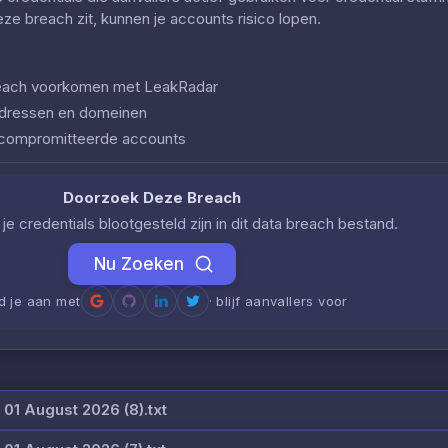
deze breach zit, kunnen je accounts risico lopen.
 breach voorkomen met LeakRadar
iladressen en domeinen
ecompromitteerde accounts
Doorzoek Deze Breach
je credentials blootgesteld zijn in dit data breach bestand.
Nu Zoeken
d je aan met
· blijf aanvallers voor
1 August 2026 (8).txt