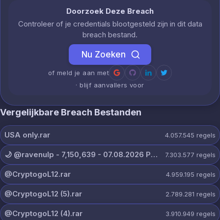
Doorzoek Deze Breach
Controleer of je credentials blootgesteld zijn in dit data
breach bestand.
Nu Zoeken
of meld je aan met
· blijf aanvallers voor
Vergelijkbare Breach Bestanden
USA only.rar
4.057.545
regels
🌙 @ravenulp - 7,150,639 - 07.08.2026 PRIVATE.txt
7.303.577
regels
@CryptogoL12.rar
4.959.195
regels
@CryptogoL12 (5).rar
2.789.281
regels
@CryptogoL12 (4).rar
3.910.949
regels