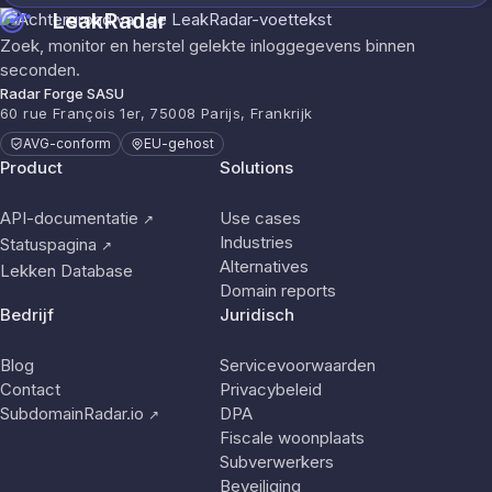
LeakRadar
Zoek, monitor en herstel gelekte inloggegevens binnen
seconden.
Radar Forge SASU
60 rue François 1er, 75008 Parijs, Frankrijk
AVG-conform
EU-gehost
Product
Solutions
API-documentatie
Use cases
↗
Industries
Statuspagina
↗
Alternatives
Lekken Database
Domain reports
Bedrijf
Juridisch
Blog
Servicevoorwaarden
Contact
Privacybeleid
SubdomainRadar.io
DPA
↗
Fiscale woonplaats
Subverwerkers
Beveiliging