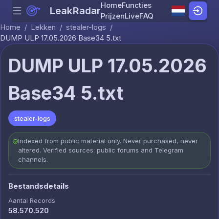
Home
Functies
LeakRadar
Menu
Skip to content
Prijzen
Live
FAQ
Home
/
Lekken
/
stealer-logs
/
DUMP ULP 17.05.2026 Base34 5.txt
DUMP ULP 17.05.2026
Base34 5.txt
stealer-logs
Indexed from public material only. Never purchased, never
altered. Verified sources: public forums and Telegram
channels.
Bestandsdetails
Aantal Records
58.570.520