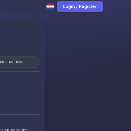
Login / Register
ram channels.
ing en account