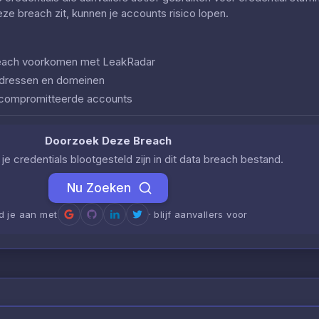
deze breach zit, kunnen je accounts risico lopen.
 breach voorkomen met LeakRadar
iladressen en domeinen
ecompromitteerde accounts
Doorzoek Deze Breach
je credentials blootgesteld zijn in dit data breach bestand.
Nu Zoeken
d je aan met
· blijf aanvallers voor