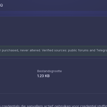
AQ
Skip to content
er purchased, never altered. Verified sources: public forums and Teleg
Bestandsgrootte
1.23 KB
redentials die aanvallers actief gebruiken voor credential stuff