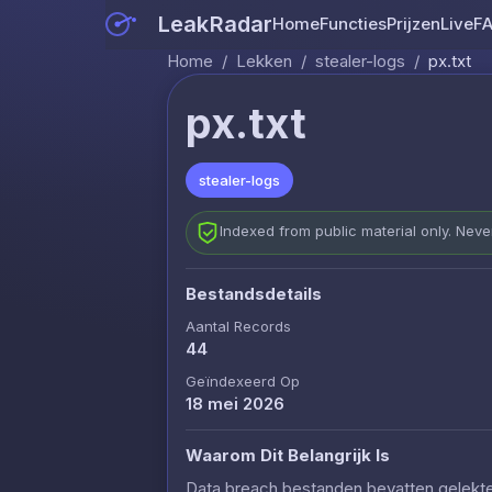
LeakRadar
Home
Functies
Prijzen
Live
F
Home
/
Lekken
/
stealer-logs
/
px.txt
px.txt
stealer-logs
Indexed from public material only. Nev
Bestandsdetails
Aantal Records
44
Geïndexeerd Op
18 mei 2026
Waarom Dit Belangrijk Is
Data breach bestanden bevatten gelekte c