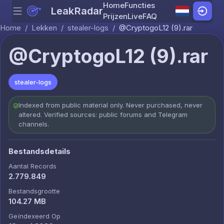
Home
Functies
LeakRadar
Menu
Skip to content
Prijzen
Live
FAQ
Home
/
Lekken
/
stealer-logs
/
@CryptogoL12 (9).rar
@CryptogoL12 (9).rar
stealer-logs
Indexed from public material only. Never purchased, never
altered. Verified sources: public forums and Telegram
channels.
Bestandsdetails
Aantal Records
2.779.849
Bestandsgrootte
104.27 MB
Geïndexeerd Op