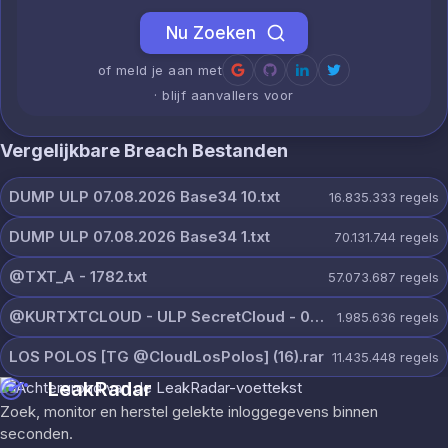
Nu Zoeken
of meld je aan met
· blijf aanvallers voor
Vergelijkbare Breach Bestanden
DUMP ULP 07.08.2026 Base34 10.txt
16.835.333
regels
DUMP ULP 07.08.2026 Base34 1.txt
70.131.744
regels
@TXT_A - 1782.txt
57.073.687
regels
@KURTXTCLOUD - ULP SecretCloud - 07 August 2026.txt
1.985.636
regels
LOS POLOS [TG @CloudLosPolos] (16).rar
11.435.448
regels
LeakRadar
Zoek, monitor en herstel gelekte inloggegevens binnen
seconden.