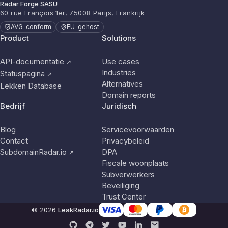
Radar Forge SASU
60 rue François 1er, 75008 Parijs, Frankrijk
AVG-conform
EU-gehost
Product
Solutions
API-documentatie
Use cases
↗
Industries
Statuspagina
↗
Alternatives
Lekken Database
Domain reports
Bedrijf
Juridisch
Blog
Servicevoorwaarden
Contact
Privacybeleid
SubdomainRadar.io
DPA
↗
Fiscale woonplaats
Subverwerkers
Beveiliging
Trust Center
© 2026
LeakRadar.io