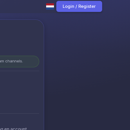
Login / Register
ram channels.
ing en account