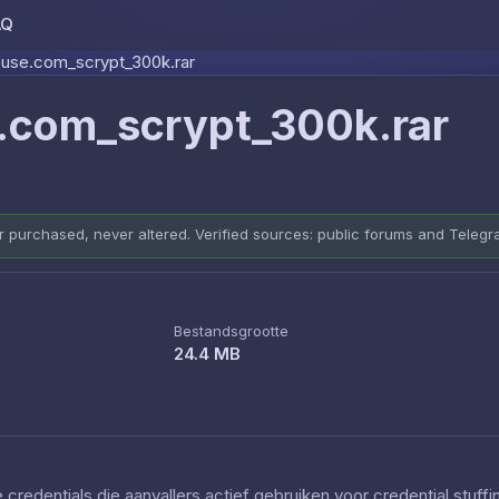
AQ
Skip to content
use.com_scrypt_300k.rar
com_scrypt_300k.rar
er purchased, never altered. Verified sources: public forums and Teleg
Bestandsgrootte
24.4 MB
redentials die aanvallers actief gebruiken voor credential stuff