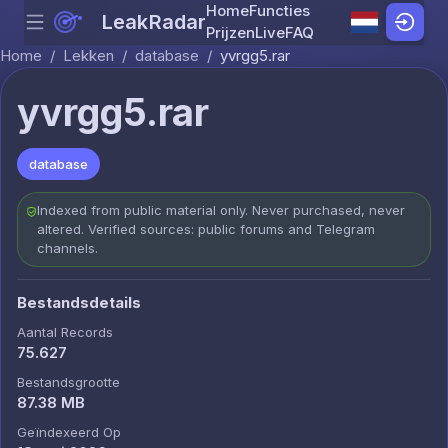
Home
Functies
LeakRadar
Menu
Skip to content
Prijzen
Live
FAQ
Home
/
Lekken
/
database
/
yvrgg5.rar
yvrgg5.rar
database
Indexed from public material only. Never purchased, never
altered. Verified sources: public forums and Telegram
channels.
Bestandsdetails
Aantal Records
75.627
Bestandsgrootte
87.38 MB
Geïndexeerd Op