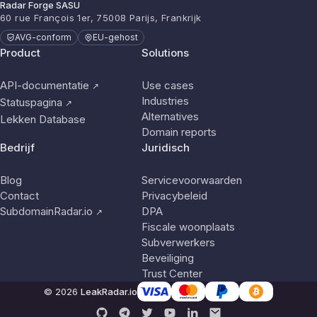
Radar Forge SASU
60 rue François 1er, 75008 Parijs, Frankrijk
AVG-conform
EU-gehost
Product
Solutions
API-documentatie
Use cases
↗
Industries
Statuspagina
↗
Alternatives
Lekken Database
Domain reports
Bedrijf
Juridisch
Blog
Servicevoorwaarden
Contact
Privacybeleid
SubdomainRadar.io
DPA
↗
Fiscale woonplaats
Subverwerkers
Beveiliging
Trust Center
© 2026
LeakRadar.io