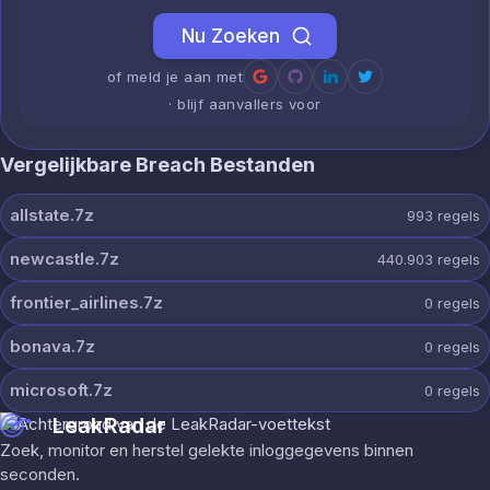
Nu Zoeken
of meld je aan met
· blijf aanvallers voor
Vergelijkbare Breach Bestanden
allstate.7z
993
regels
newcastle.7z
440.903
regels
frontier_airlines.7z
0
regels
bonava.7z
0
regels
microsoft.7z
0
regels
LeakRadar
Zoek, monitor en herstel gelekte inloggegevens binnen
seconden.