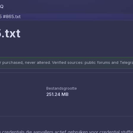
AQ
Skip to content
5 #865.txt
.txt
er purchased, never altered. Verified sources: public forums and Teleg
Bestandsgrootte
251.24 MB
redentials die aanvallers actief gebruiken voor credential stuff