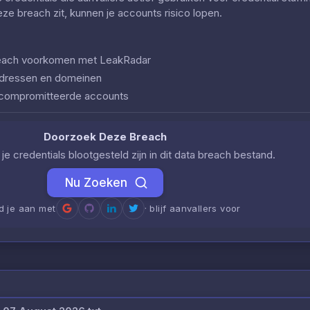
deze breach zit, kunnen je accounts risico lopen.
 breach voorkomen met LeakRadar
iladressen en domeinen
ecompromitteerde accounts
Doorzoek Deze Breach
je credentials blootgesteld zijn in dit data breach bestand.
Nu Zoeken
d je aan met
· blijf aanvallers voor