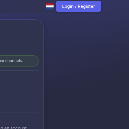
Login / Register
ram channels.
ing en account