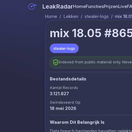
LeakRadar
Home
Functies
Prijzen
Live
F
Home
/
Lekken
/
stealer-logs
/
mix 18.0
mix 18.05 #865
stealer-logs
Indexed from public material only. Nev
Bestandsdetails
Aantal Records
3.121.827
Geïndexeerd Op
18 mei 2026
Waarom Dit Belangrijk Is
Data breach bestanden bevatten gelekte c