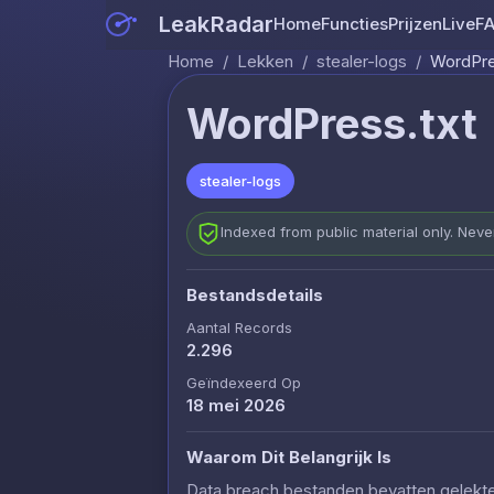
LeakRadar
Home
Functies
Prijzen
Live
F
Home
/
Lekken
/
stealer-logs
/
WordPre
WordPress.txt
stealer-logs
Indexed from public material only. Nev
Bestandsdetails
Aantal Records
2.296
Geïndexeerd Op
18 mei 2026
Waarom Dit Belangrijk Is
Data breach bestanden bevatten gelekte c