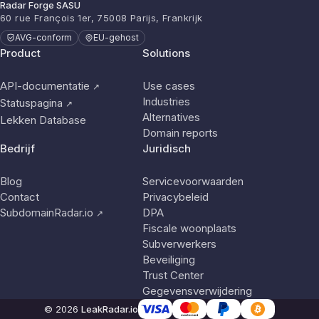
Radar Forge SASU
60 rue François 1er, 75008 Parijs, Frankrijk
AVG-conform
EU-gehost
Product
Solutions
API-documentatie
Use cases
↗
Industries
Statuspagina
↗
Alternatives
Lekken Database
Domain reports
Bedrijf
Juridisch
Blog
Servicevoorwaarden
Contact
Privacybeleid
SubdomainRadar.io
DPA
↗
Fiscale woonplaats
Subverwerkers
Beveiliging
Trust Center
Gegevensverwijdering
© 2026
LeakRadar.io