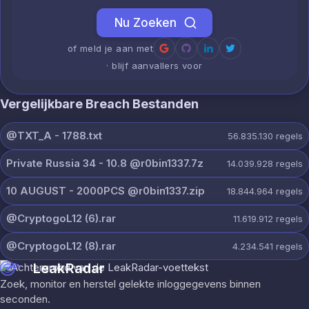
Nu Zoeken
of meld je aan met
· blijf aanvallers voor
Vergelijkbare Breach Bestanden
@TXT_A - 1788.txt
56.835.130
regels
Private Russia 34 - 10.8 @r0bin1337.7z
14.039.928
regels
10 AUGUST - 2000PCS @r0bin1337.zip
18.844.964
regels
@CryptogoL12 (6).rar
11.619.912
regels
@CryptogoL12 (8).rar
4.234.541
regels
LeakRadar
Zoek, monitor en herstel gelekte inloggegevens binnen
seconden.