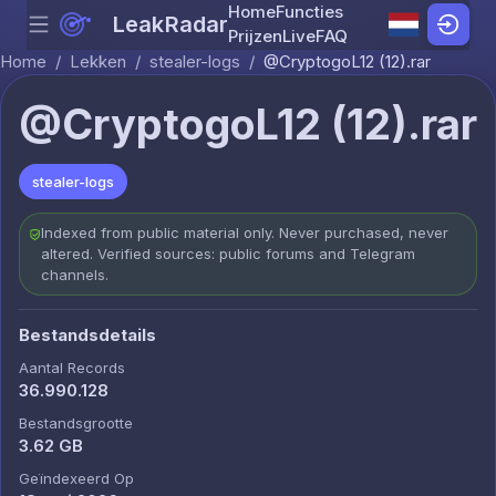
Home
Functies
LeakRadar
Menu
Skip to content
Prijzen
Live
FAQ
Home
/
Lekken
/
stealer-logs
/
@CryptogoL12 (12).rar
@CryptogoL12 (12).rar
stealer-logs
Indexed from public material only. Never purchased, never
altered. Verified sources: public forums and Telegram
channels.
Bestandsdetails
Aantal Records
36.990.128
Bestandsgrootte
3.62 GB
Geïndexeerd Op