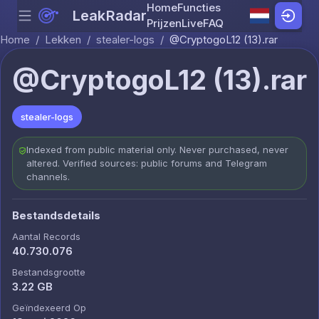
Home
Functies
LeakRadar
Menu
Skip to content
Prijzen
Live
FAQ
Home
/
Lekken
/
stealer-logs
/
@CryptogoL12 (13).rar
@CryptogoL12 (13).rar
stealer-logs
Indexed from public material only. Never purchased, never
altered. Verified sources: public forums and Telegram
channels.
Bestandsdetails
Aantal Records
40.730.076
Bestandsgrootte
3.22 GB
Geïndexeerd Op