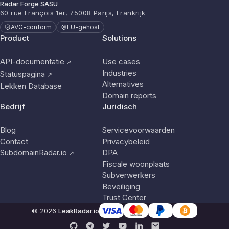
Radar Forge SASU
60 rue François 1er, 75008 Parijs, Frankrijk
AVG-conform
EU-gehost
Product
Solutions
API-documentatie
Use cases
↗
Industries
Statuspagina
↗
Alternatives
Lekken Database
Domain reports
Bedrijf
Juridisch
Blog
Servicevoorwaarden
Contact
Privacybeleid
SubdomainRadar.io
DPA
↗
Fiscale woonplaats
Subverwerkers
Beveiliging
Trust Center
© 2026
LeakRadar.io