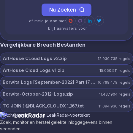
Nu Zoeken
of meld je aan met
· blijf aanvallers voor
Vergelijkbare Breach Bestanden
ArtHouse CLoud Logs v2.zip
12.930.735
regels
ArtHouse Cloud Logs v1.zip
15.050.511
regels
Borwita Logs [September-2022] Part 17 [2307 Pcs].zip
10.768.478
regels
Borwita-October-2312-Logs.zip
11.437.904
regels
TG JOIN [ @BLACK_CLOUDX ]_167.txt
11.094.930
regels
LeakRadar
Zoek, monitor en herstel gelekte inloggegevens binnen
seconden.