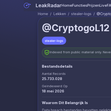
LeakRadar
Home
Functies
Prijzen
Live
F
Home
/
Lekken
/
stealer-logs
/
@Cryptog
@CryptogoL12 (
stealer-logs
Indexed from public material only. Nev
Bestandsdetails
Aantal Records
25.733.028
Geïndexeerd Op
18 mei 2026
Waarom Dit Belangrijk Is
Data breach bestanden bevatten gelekte c