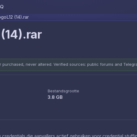
AQ
Skip to content
oL12 (14).rar
14).rar
er purchased, never altered. Verified sources: public forums and Teleg
Bestandsgrootte
3.8 GB
redentials die aanvallers actief gebruiken voor credential stuff