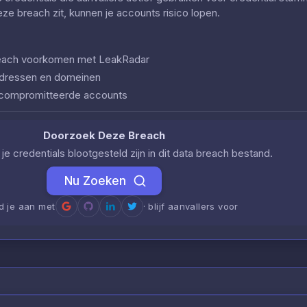
deze breach zit, kunnen je accounts risico lopen.
 breach voorkomen met LeakRadar
iladressen en domeinen
ecompromitteerde accounts
Doorzoek Deze Breach
je credentials blootgesteld zijn in dit data breach bestand.
Nu Zoeken
d je aan met
· blijf aanvallers voor