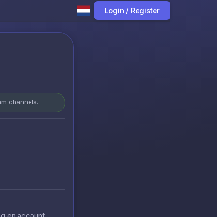
Login / Register
ram channels.
ing en account