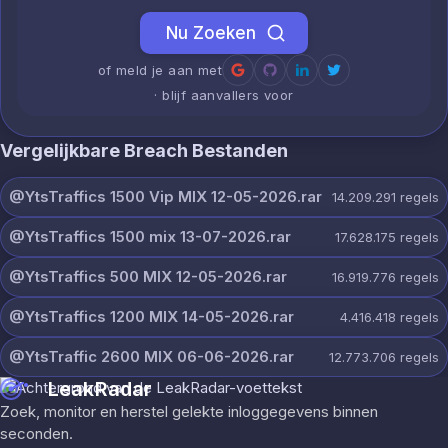
Nu Zoeken
of meld je aan met
· blijf aanvallers voor
Vergelijkbare Breach Bestanden
@YtsTraffics 1500 Vip MIX 12-05-2026.rar
14.209.291
regels
@YtsTraffics 1500 mix 13-07-2026.rar
17.628.175
regels
@YtsTraffics 500 MIX 12-05-2026.rar
16.919.776
regels
@YtsTraffics 1200 MIX 14-05-2026.rar
4.416.418
regels
@YtsTraffic 2600 MIX 06-06-2026.rar
12.773.706
regels
LeakRadar
Zoek, monitor en herstel gelekte inloggegevens binnen
seconden.