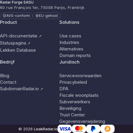
Radar Forge SASU
60 rue François 1er, 75008 Parijs, Frankrijk
AVG-conform
EU-gehost
Product
Solutions
API-documentatie
Use cases
↗
Industries
Statuspagina
↗
Alternatives
Lekken Database
Domain reports
Bedrijf
Juridisch
Blog
Servicevoorwaarden
Contact
Privacybeleid
SubdomainRadar.io
DPA
↗
Fiscale woonplaats
Subverwerkers
Beveiliging
Trust Center
Gegevensverwijdering
© 2026
LeakRadar.io