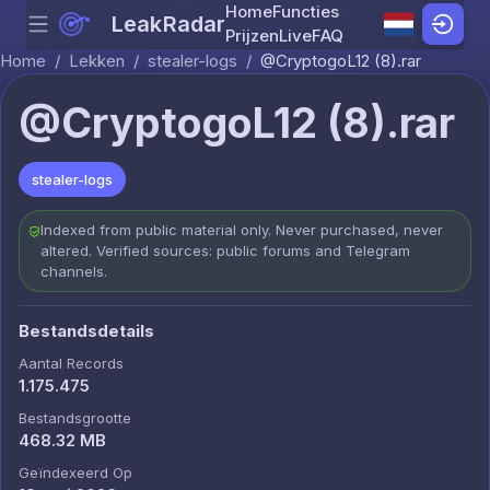
Home
Functies
LeakRadar
Menu
Skip to content
Prijzen
Live
FAQ
Home
/
Lekken
/
stealer-logs
/
@CryptogoL12 (8).rar
@CryptogoL12 (8).rar
stealer-logs
Indexed from public material only. Never purchased, never
altered. Verified sources: public forums and Telegram
channels.
Bestandsdetails
Aantal Records
1.175.475
Bestandsgrootte
468.32 MB
Geïndexeerd Op