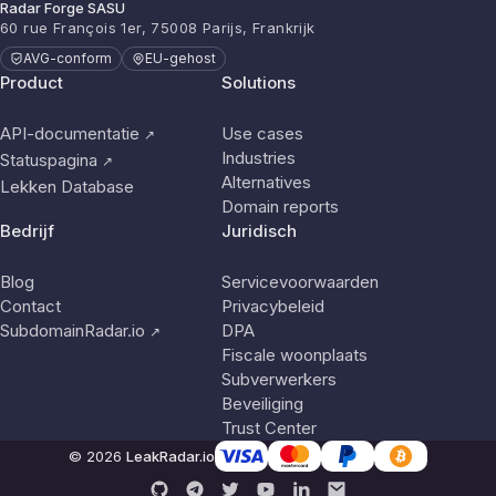
Radar Forge SASU
60 rue François 1er, 75008 Parijs, Frankrijk
AVG-conform
EU-gehost
Product
Solutions
API-documentatie
Use cases
↗
Industries
Statuspagina
↗
Alternatives
Lekken Database
Domain reports
Bedrijf
Juridisch
Blog
Servicevoorwaarden
Contact
Privacybeleid
SubdomainRadar.io
DPA
↗
Fiscale woonplaats
Subverwerkers
Beveiliging
Trust Center
© 2026
LeakRadar.io