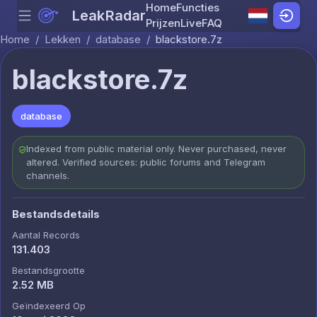
Home
Functies
LeakRadar
Menu
Skip to content
Prijzen
Live
FAQ
Home
/
Lekken
/
database
/
blackstore.7z
blackstore.7z
database
Indexed from public material only. Never purchased, never
altered. Verified sources: public forums and Telegram
channels.
Bestandsdetails
Aantal Records
131.403
Bestandsgrootte
2.52 MB
Geïndexeerd Op