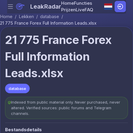
Home
Functies
LeakRadar
Menu
Skip to content
Prijzen
Live
FAQ
Home
/
Lekken
/
database
/
21 775 France Forex Full Information Leads.xlsx
21 775 France Forex
Full Information
Leads.xlsx
database
Indexed from public material only. Never purchased, never
altered. Verified sources: public forums and Telegram
channels.
Bestandsdetails