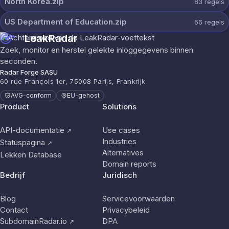
North Korea.zip
83
regels
US Department of Education.zip
66
regels
LeakRadar
Zoek, monitor en herstel gelekte inloggegevens binnen
seconden.
Radar Forge SASU
60 rue François 1er, 75008 Parijs, Frankrijk
AVG-conform
EU-gehost
Product
Solutions
API-documentatie
Use cases
↗
Industries
Statuspagina
↗
Alternatives
Lekken Database
Domain reports
Bedrijf
Juridisch
Blog
Servicevoorwaarden
Contact
Privacybeleid
SubdomainRadar.io
DPA
↗