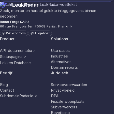
LeakRadar
Zoek, monitor en herstel gelekte inloggegevens binnen
seconden.
Radar Forge SASU
60 rue François 1er, 75008 Parijs, Frankrijk
AVG-conform
EU-gehost
Product
Solutions
API-documentatie
Use cases
↗
Industries
Statuspagina
↗
Alternatives
Lekken Database
Domain reports
Bedrijf
Juridisch
Blog
Servicevoorwaarden
Contact
Privacybeleid
SubdomainRadar.io
DPA
↗
Fiscale woonplaats
Subverwerkers
Beveiliging