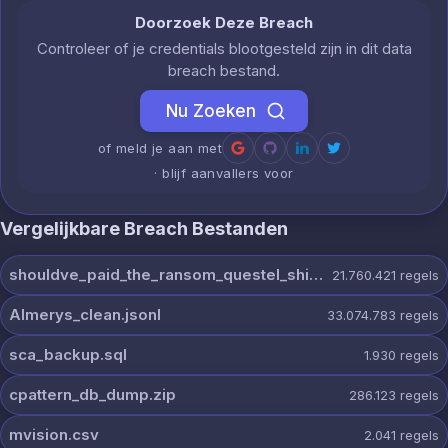
Doorzoek Deze Breach
Controleer of je credentials blootgesteld zijn in dit data
breach bestand.
Nu Zoeken
of meld je aan met
· blijf aanvallers voor
Vergelijkbare Breach Bestanden
shouldve_paid_the_ransom_questel_shinyhunters.7z
21.760.421
regels
Almerys_clean.jsonl
33.074.783
regels
sca_backup.sql
1.930
regels
cpattern_db_dump.zip
286.123
regels
mvision.csv
2.041
regels