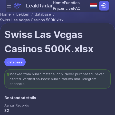
Home
Functies
LeakRadar
Menu
Skip to content
Prijzen
Live
FAQ
Home
/
Lekken
/
database
/
Swiss Las Vegas Casinos 500K.xlsx
Swiss Las Vegas
Casinos 500K.xlsx
database
Indexed from public material only. Never purchased, never
altered. Verified sources: public forums and Telegram
channels.
Bestandsdetails
Aantal Records
32