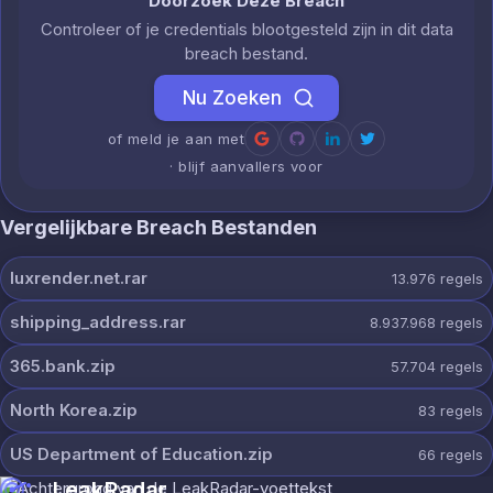
Doorzoek Deze Breach
Controleer of je credentials blootgesteld zijn in dit data
breach bestand.
Nu Zoeken
of meld je aan met
· blijf aanvallers voor
Vergelijkbare Breach Bestanden
luxrender.net.rar
13.976
regels
shipping_address.rar
8.937.968
regels
365.bank.zip
57.704
regels
North Korea.zip
83
regels
US Department of Education.zip
66
regels
LeakRadar