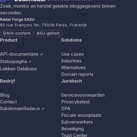
Zoek, monitor en herstel gelekte inloggegevens binnen
seconden.
Radar Forge SASU
60 rue François 1er, 75008 Parijs, Frankrijk
AVG-conform
EU-gehost
Product
Solutions
API-documentatie
Use cases
↗
Industries
Statuspagina
↗
Alternatives
Lekken Database
Domain reports
Bedrijf
Juridisch
Blog
Servicevoorwaarden
Contact
Privacybeleid
SubdomainRadar.io
DPA
↗
Fiscale woonplaats
Subverwerkers
Beveiliging
Trust Center