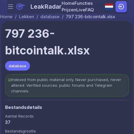
Home
Functies
LeakRadar
Menu
Skip to content
Prijzen
Live
FAQ
Home
/
Lekken
/
database
/
797 236-bitcointalk.xlsx
797 236-
bitcointalk.xlsx
database
Indexed from public material only. Never purchased, never
altered. Verified sources: public forums and Telegram
channels.
Bestandsdetails
Aantal Records
37
Bestandsgrootte