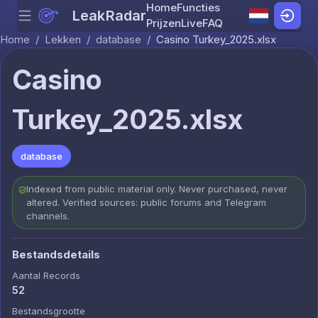
Home
Functies
LeakRadar
Menu
Skip to content
Prijzen
Live
FAQ
Home
/
Lekken
/
database
/
Casino Turkey_2025.xlsx
Casino
Turkey_2025.xlsx
database
Indexed from public material only. Never purchased, never
altered. Verified sources: public forums and Telegram
channels.
Bestandsdetails
Aantal Records
52
Bestandsgrootte