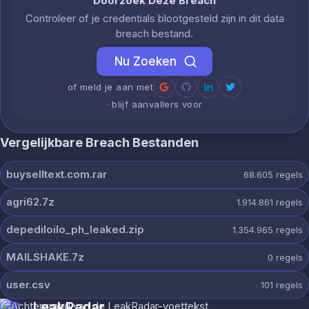
Doorzoek Deze Breach
Controleer of je credentials blootgesteld zijn in dit data
breach bestand.
Nu Zoeken
of meld je aan met
· blijf aanvallers voor
Vergelijkbare Breach Bestanden
buyselltext.com.rar
68.605
regels
agri62.7z
1.914.861
regels
depediloilo_ph_leaked.zip
1.354.965
regels
MAILSHAKE.7z
0
regels
user.csv
101
regels
LeakRadar