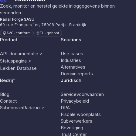
Zoek, monitor en herstel gelekte inloggegevens binnen
seconden.
Radar Forge SASU
60 rue François 1er, 75008 Parijs, Frankrijk
AVG-conform
EU-gehost
Product
Solutions
API-documentatie
Use cases
↗
Industries
Statuspagina
↗
Alternatives
Lekken Database
Domain reports
Bedrijf
Juridisch
Blog
Servicevoorwaarden
Contact
Privacybeleid
SubdomainRadar.io
DPA
↗
Fiscale woonplaats
Subverwerkers
Beveiliging
Trust Center