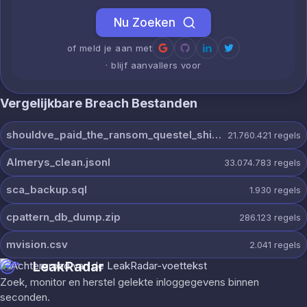
Nu Zoeken
of meld je aan met
· blijf aanvallers voor
Vergelijkbare Breach Bestanden
shouldve_paid_the_ransom_questel_shinyhunters.7z
21.760.421
regels
Almerys_clean.jsonl
33.074.783
regels
sca_backup.sql
1.930
regels
cpattern_db_dump.zip
286.123
regels
mvision.csv
2.041
regels
LeakRadar
Zoek, monitor en herstel gelekte inloggegevens binnen
seconden.