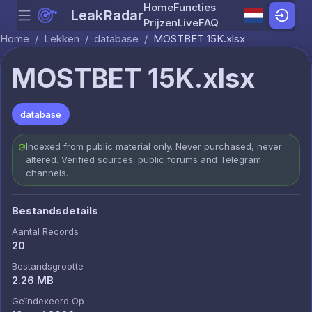
Home
Functies
LeakRadar
Menu
Skip to content
Prijzen
Live
FAQ
Home
/
Lekken
/
database
/
MOSTBET 15K.xlsx
MOSTBET 15K.xlsx
database
Indexed from public material only. Never purchased, never
altered. Verified sources: public forums and Telegram
channels.
Bestandsdetails
Aantal Records
20
Bestandsgrootte
2.26 MB
Geïndexeerd Op