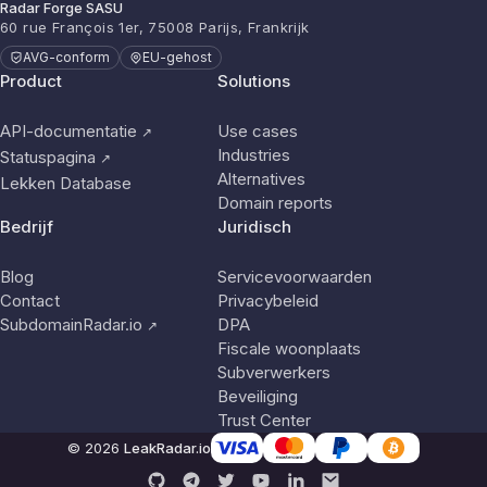
Radar Forge SASU
60 rue François 1er, 75008 Parijs, Frankrijk
AVG-conform
EU-gehost
Product
Solutions
API-documentatie
Use cases
↗
Industries
Statuspagina
↗
Alternatives
Lekken Database
Domain reports
Bedrijf
Juridisch
Blog
Servicevoorwaarden
Contact
Privacybeleid
SubdomainRadar.io
DPA
↗
Fiscale woonplaats
Subverwerkers
Beveiliging
Trust Center
© 2026
LeakRadar.io