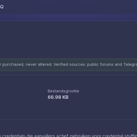
AQ
Skip to content
x
er purchased, never altered. Verified sources: public forums and Teleg
Bestandsgrootte
66.98 KB
redentials die aanvallers actief gebruiken voor credential stuff