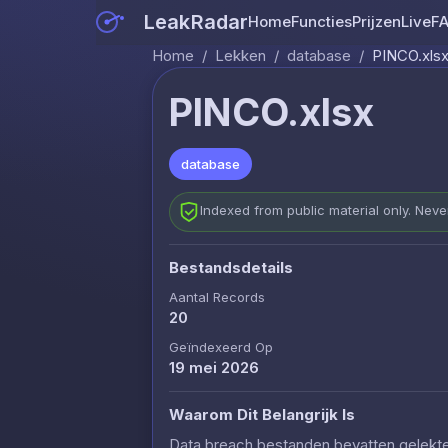
LeakRadar
Home
Functies
Prijzen
Live
F
Home
/
Lekken
/
database
/
PINCO.xls
PINCO.xlsx
database
Indexed from public material only. Nev
Bestandsdetails
Aantal Records
20
Geïndexeerd Op
19 mei 2026
Waarom Dit Belangrijk Is
Data breach bestanden bevatten gelekte c