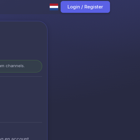
Login / Register
ram channels.
ing en account