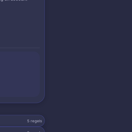
5
regels