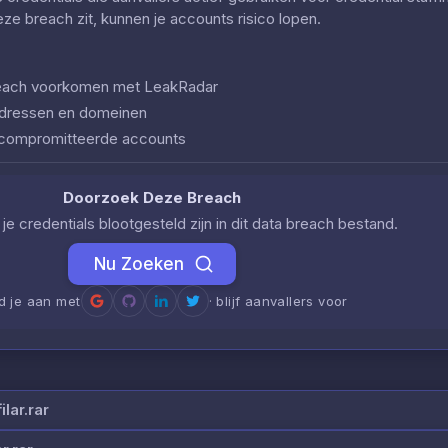
deze breach zit, kunnen je accounts risico lopen.
 breach voorkomen met LeakRadar
iladressen en domeinen
ecompromitteerde accounts
Doorzoek Deze Breach
je credentials blootgesteld zijn in dit data breach bestand.
Nu Zoeken
d je aan met
· blijf aanvallers voor
lar.rar