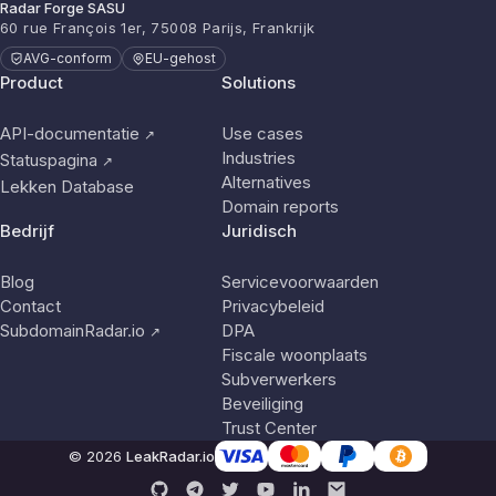
Radar Forge SASU
60 rue François 1er, 75008 Parijs, Frankrijk
AVG-conform
EU-gehost
Product
Solutions
API-documentatie
Use cases
↗
Industries
Statuspagina
↗
Alternatives
Lekken Database
Domain reports
Bedrijf
Juridisch
Blog
Servicevoorwaarden
Contact
Privacybeleid
SubdomainRadar.io
DPA
↗
Fiscale woonplaats
Subverwerkers
Beveiliging
Trust Center
© 2026
LeakRadar.io