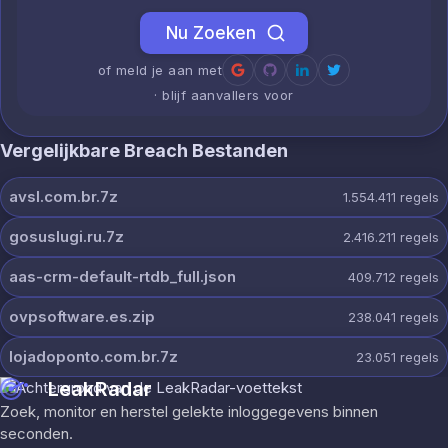
Nu Zoeken
of meld je aan met
· blijf aanvallers voor
Vergelijkbare Breach Bestanden
avsl.com.br.7z
1.554.411
regels
gosuslugi.ru.7z
2.416.211
regels
aas-crm-default-rtdb_full.json
409.712
regels
ovpsoftware.es.zip
238.041
regels
lojadoponto.com.br.7z
23.051
regels
LeakRadar
Zoek, monitor en herstel gelekte inloggegevens binnen
seconden.