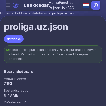
Home
Functies
LeakRadar
Menu
Skip to content
Prijzen
Live
FAQ
Home
/
Lekken
/
database
/
proliga.uz.json
proliga.uz.json
database
Indexed from public material only. Never purchased, never
altered. Verified sources: public forums and Telegram
channels.
Bestandsdetails
Aantal Records
7.152
Bestandsgrootte
9.43 MB
Geïndexeerd Op