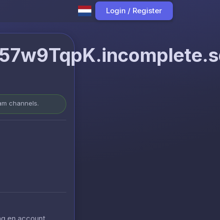
Login / Register
7w9TqpK.incomplete.sq
ram channels.
ing en account