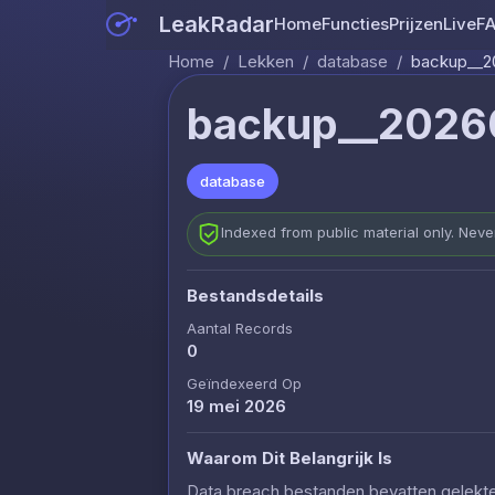
LeakRadar
Home
Functies
Prijzen
Live
F
Home
/
Lekken
/
database
/
backup__2
backup__2026
database
Indexed from public material only. Nev
Bestandsdetails
Aantal Records
0
Geïndexeerd Op
19 mei 2026
Waarom Dit Belangrijk Is
Data breach bestanden bevatten gelekte c