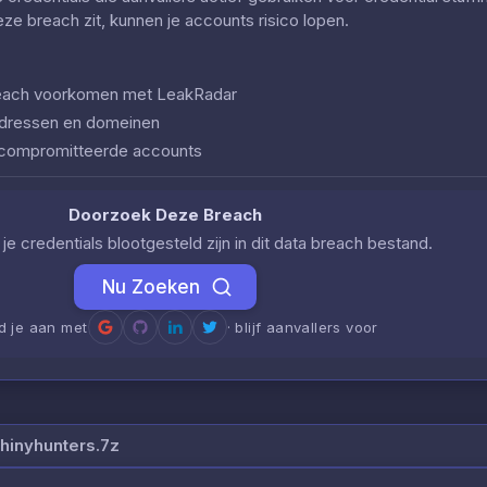
deze breach zit, kunnen je accounts risico lopen.
 breach voorkomen met LeakRadar
iladressen en domeinen
ecompromitteerde accounts
Doorzoek Deze Breach
je credentials blootgesteld zijn in dit data breach bestand.
Nu Zoeken
d je aan met
· blijf aanvallers voor
hinyhunters.7z