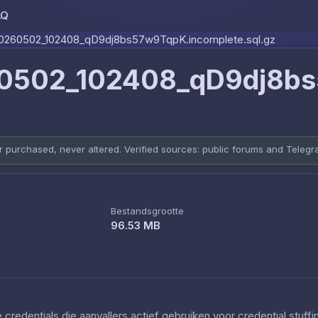
AQ
Skip to content
0260502_102408_qD9dj8bs57w9TqpK.incomplete.sql.gz
0502_102408_qD9dj8bs5
er purchased, never altered. Verified sources: public forums and Teleg
Bestandsgrootte
96.53 MB
redentials die aanvallers actief gebruiken voor credential stuff