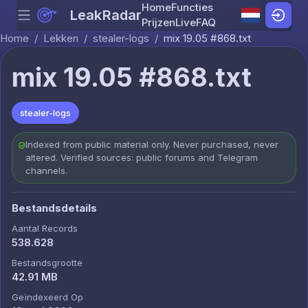
Home
Functies
LeakRadar
Menu
Skip to content
Prijzen
Live
FAQ
Home
/
Lekken
/
stealer-logs
/
mix 19.05 #868.txt
mix 19.05 #868.txt
stealer-logs
Indexed from public material only. Never purchased, never
altered. Verified sources: public forums and Telegram
channels.
Bestandsdetails
Aantal Records
538.628
Bestandsgrootte
42.91 MB
Geïndexeerd Op