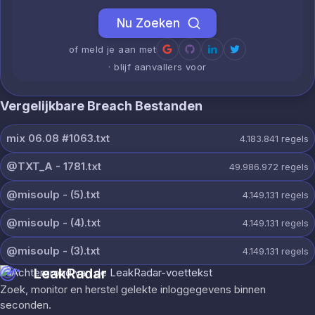
Nu Zoeken
of meld je aan met
· blijf aanvallers voor
Vergelijkbare Breach Bestanden
mix 06.08 #1063.txt
4.183.841
regels
@TXT_A - 1781.txt
49.986.972
regels
@misoulp - (5).txt
4.149.131
regels
@misoulp - (4).txt
4.149.131
regels
@misoulp - (3).txt
4.149.131
regels
LeakRadar
Zoek, monitor en herstel gelekte inloggegevens binnen
seconden.