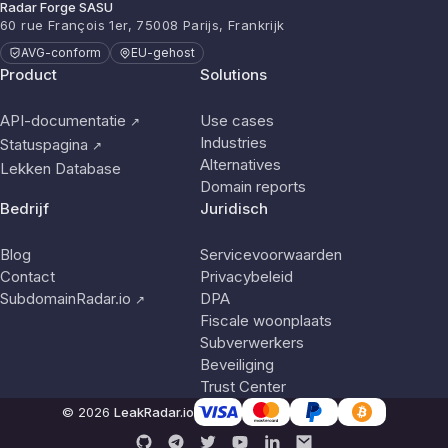
Radar Forge SASU
60 rue François 1er, 75008 Parijs, Frankrijk
AVG-conform
EU-gehost
Product
Solutions
API-documentatie
Use cases
↗
Industries
Statuspagina
↗
Alternatives
Lekken Database
Domain reports
Bedrijf
Juridisch
Blog
Servicevoorwaarden
Contact
Privacybeleid
SubdomainRadar.io
DPA
↗
Fiscale woonplaats
Subverwerkers
Beveiliging
Trust Center
© 2026
LeakRadar.io