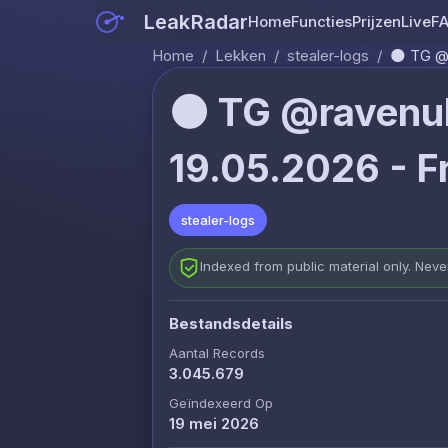
LeakRadar
Home
Functies
Prijzen
Live
F
Home
/
Lekken
/
stealer-logs
/
🌑 TG @r
🌑 TG @ravenul
19.05.2026 - Fr
stealer-logs
Indexed from public material only. Nev
Bestandsdetails
Aantal Records
3.045.679
Geïndexeerd Op
19 mei 2026