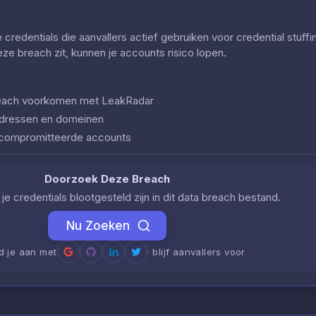
redentials die aanvallers actief gebruiken voor credential stuff
deze breach zit, kunnen je accounts risico lopen.
 breach voorkomen met LeakRadar
iladressen en domeinen
ecompromitteerde accounts
Doorzoek Deze Breach
je credentials blootgesteld zijn in dit data breach bestand.
Nu Zoeken
d je aan met
· blijf aanvallers voor