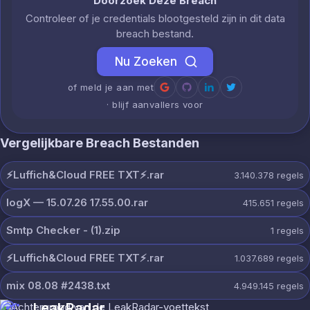
Doorzoek Deze Breach
Controleer of je credentials blootgesteld zijn in dit data
breach bestand.
Nu Zoeken
of meld je aan met
· blijf aanvallers voor
Vergelijkbare Breach Bestanden
⚡️Luffich&Cloud FREE TXT⚡️.rar
3.140.378
regels
logX — 15.07.26 17.55.00.rar
415.651
regels
Smtp Checker - (1).zip
1
regels
⚡️Luffich&Cloud FREE TXT⚡️.rar
1.037.689
regels
mix 08.08 #2438.txt
4.949.145
regels
LeakRadar