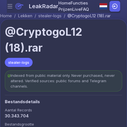
Home
Functies
LeakRadar
Menu
Skip to content
Prijzen
Live
FAQ
Home
/
Lekken
/
stealer-logs
/
@CryptogoL12 (18).rar
@CryptogoL12
(18).rar
stealer-logs
Indexed from public material only. Never purchased, never
altered. Verified sources: public forums and Telegram
channels.
Bestandsdetails
Aantal Records
30.343.704
Bestandsgrootte