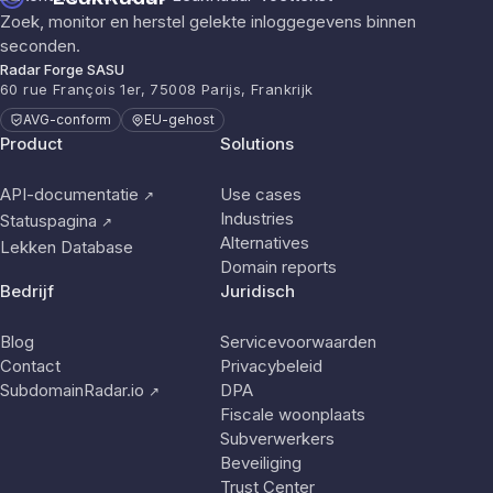
Zoek, monitor en herstel gelekte inloggegevens binnen
seconden.
Radar Forge SASU
60 rue François 1er, 75008 Parijs, Frankrijk
AVG-conform
EU-gehost
Product
Solutions
API-documentatie
Use cases
↗
Industries
Statuspagina
↗
Alternatives
Lekken Database
Domain reports
Bedrijf
Juridisch
Blog
Servicevoorwaarden
Contact
Privacybeleid
SubdomainRadar.io
DPA
↗
Fiscale woonplaats
Subverwerkers
Beveiliging
Trust Center