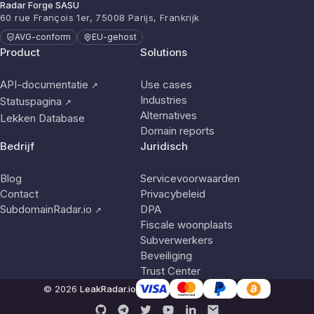
Radar Forge SASU
60 rue François 1er, 75008 Parijs, Frankrijk
AVG-conform
EU-gehost
Product
Solutions
API-documentatie
Use cases
↗
Industries
Statuspagina
↗
Alternatives
Lekken Database
Domain reports
Bedrijf
Juridisch
Blog
Servicevoorwaarden
Contact
Privacybeleid
SubdomainRadar.io
DPA
↗
Fiscale woonplaats
Subverwerkers
Beveiliging
Trust Center
© 2026
LeakRadar.io