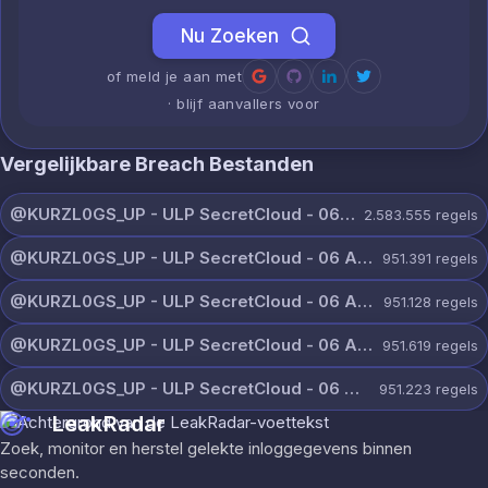
Nu Zoeken
of meld je aan met
· blijf aanvallers voor
Vergelijkbare Breach Bestanden
@KURZL0GS_UP - ULP SecretCloud - 06 August 2026.txt
2.583.555
regels
@KURZL0GS_UP - ULP SecretCloud - 06 August 2026 (9).txt
951.391
regels
@KURZL0GS_UP - ULP SecretCloud - 06 August 2026 (8).txt
951.128
regels
@KURZL0GS_UP - ULP SecretCloud - 06 August 2026 (7).txt
951.619
regels
@KURZL0GS_UP - ULP SecretCloud - 06 August 2026 (6).txt
951.223
regels
LeakRadar
Zoek, monitor en herstel gelekte inloggegevens binnen
seconden.