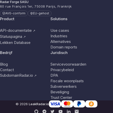
Radar Forge SASU
60 rue François 1er, 75008 Parijs, Frankrijk
AVG-conform
EU-gehost
Product
Solutions
API-documentatie
Use cases
↗
Industries
Statuspagina
↗
Alternatives
Lekken Database
Domain reports
Bedrijf
Juridisch
Blog
Servicevoorwaarden
Contact
Privacybeleid
SubdomainRadar.io
DPA
↗
Fiscale woonplaats
Subverwerkers
Beveiliging
Trust Center
© 2026
LeakRadar.io