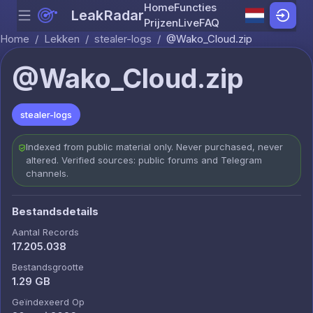
Home
Functies
LeakRadar
Menu
Skip to content
Prijzen
Live
FAQ
Home
/
Lekken
/
stealer-logs
/
@Wako_Cloud.zip
@Wako_Cloud.zip
stealer-logs
Indexed from public material only. Never purchased, never
altered. Verified sources: public forums and Telegram
channels.
Bestandsdetails
Aantal Records
17.205.038
Bestandsgrootte
1.29 GB
Geïndexeerd Op