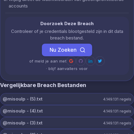
accounts
Doorzoek Deze Breach
Controleer of je credentials blootgesteld zijn in dit data
breach bestand.
Nu Zoeken
of meld je aan met
· blijf aanvallers voor
Vergelijkbare Breach Bestanden
@misoulp - (5).txt
4.149.131
regels
@misoulp - (4).txt
4.149.131
regels
@misoulp - (3).txt
4.149.131
regels