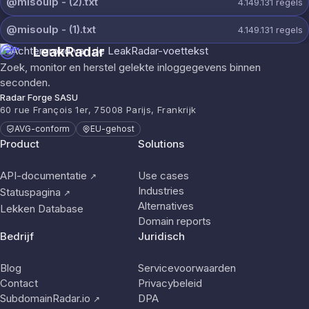
@misoulp - (2).txt
4.149.131
regels
@misoulp - (1).txt
4.149.131
regels
LeakRadar
Zoek, monitor en herstel gelekte inloggegevens binnen
seconden.
Radar Forge SASU
60 rue François 1er, 75008 Parijs, Frankrijk
AVG-conform
EU-gehost
Product
Solutions
API-documentatie
Use cases
↗
Industries
Statuspagina
↗
Alternatives
Lekken Database
Domain reports
Bedrijf
Juridisch
Blog
Servicevoorwaarden
Contact
Privacybeleid
SubdomainRadar.io
DPA
↗