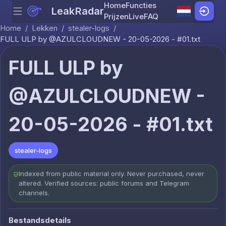
Home
Functies
LeakRadar
Menu
Skip to content
Prijzen
Live
FAQ
Home
/
Lekken
/
stealer-logs
/
FULL ULP by @AZULCLOUDNEW - 20-05-2026 - #01.txt
FULL ULP by
@AZULCLOUDNEW -
20-05-2026 - #01.txt
stealer-logs
Indexed from public material only. Never purchased, never
altered. Verified sources: public forums and Telegram
channels.
Bestandsdetails