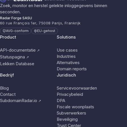
Zoek, monitor en herstel gelekte inloggegevens binnen
seconden.
Radar Forge SASU
60 rue François 1er, 75008 Parijs, Frankrijk
AVG-conform
EU-gehost
Product
Solutions
API-documentatie
Use cases
↗
Industries
Statuspagina
↗
Alternatives
Lekken Database
Domain reports
Bedrijf
Juridisch
Blog
Servicevoorwaarden
Contact
Privacybeleid
SubdomainRadar.io
DPA
↗
Fiscale woonplaats
Subverwerkers
Beveiliging
Trust Center