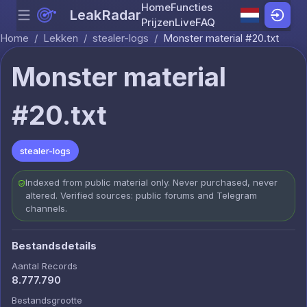
Home
Functies
LeakRadar
Menu
Skip to content
Prijzen
Live
FAQ
Home
/
Lekken
/
stealer-logs
/
Monster material #20.txt
Monster material
#20.txt
stealer-logs
Indexed from public material only. Never purchased, never
altered. Verified sources: public forums and Telegram
channels.
Bestandsdetails
Aantal Records
8.777.790
Bestandsgrootte