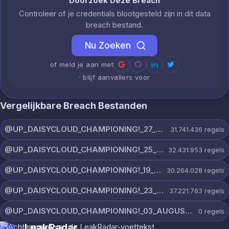
Doorzoek Deze Breach
Controleer of je credentials blootgesteld zijn in dit data
breach bestand.
Nu Zoeken
of meld je aan met
· blijf aanvallers voor
Vergelijkbare Breach Bestanden
@UP_DAISYCLOUD_CHAMPIONING!_27_JULY_5982_ON_CHANNEL.rar
31.741.436
regels
@UP_DAISYCLOUD_CHAMPIONING!_25_JULY_5797_ON_CHANNEL.rar
32.431.953
regels
@UP_DAISYCLOUD_CHAMPIONING!_19_JULY_5790_ON_CHANNEL.rar
30.264.028
regels
@UP_DAISYCLOUD_CHAMPIONING!_23_JULY_5300_ON_CHANNEL.rar
37.221.763
regels
@UP_DAISYCLOUD_CHAMPIONING!_03_AUGUST_7865_ON_CHANNEL.rar
0
regels
LeakRadar