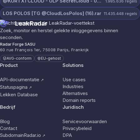
@KURTXTCLOUD - ULP SecretCloud - 07 August 2026.txt
1.985.636
regels
LOS POLOS [TG @CloudLosPolos] (16).rar
11.435.448
regels
LeakRadar
Zoek, monitor en herstel gelekte inloggegevens binnen
seconden.
Radar Forge SASU
60 rue François 1er, 75008 Parijs, Frankrijk
AVG-conform
EU-gehost
Product
Solutions
API-documentatie
Use cases
↗
Industries
Statuspagina
↗
Alternatives
Lekken Database
Domain reports
Bedrijf
Juridisch
Blog
Servicevoorwaarden
Contact
Privacybeleid
SubdomainRadar.io
DPA
↗