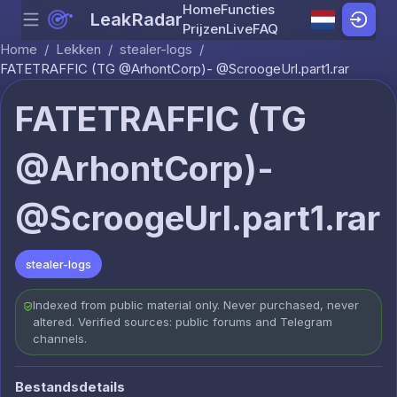
Home
Functies
LeakRadar
Menu
Skip to content
Prijzen
Live
FAQ
Home
/
Lekken
/
stealer-logs
/
FATETRAFFIC (TG @ArhontCorp)- @ScroogeUrl.part1.rar
FATETRAFFIC (TG
@ArhontCorp)-
@ScroogeUrl.part1.rar
stealer-logs
Indexed from public material only. Never purchased, never
altered. Verified sources: public forums and Telegram
channels.
Bestandsdetails