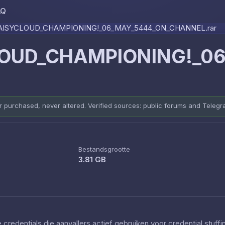
AQ
Skip to content
ISYCLOUD_CHAMPIONING!_06_MAY_5444_ON_CHANNEL.rar
OUD_CHAMPIONING!_06
er purchased, never altered. Verified sources: public forums and Teleg
Bestandsgrootte
3.81 GB
redentials die aanvallers actief gebruiken voor credential stuff