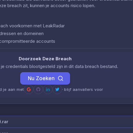
deze breach zit, kunnen je accounts risico lopen.
 breach voorkomen met LeakRadar
iladressen en domeinen
ecompromitteerde accounts
Doorzoek Deze Breach
je credentials blootgesteld zijn in dit data breach bestand.
Nu Zoeken
d je aan met
· blijf aanvallers voor
.rar