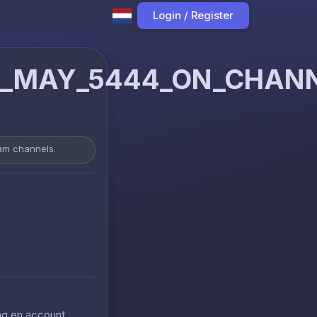
Login / Register
_MAY_5444_ON_CHANNE
ram channels.
ing en account