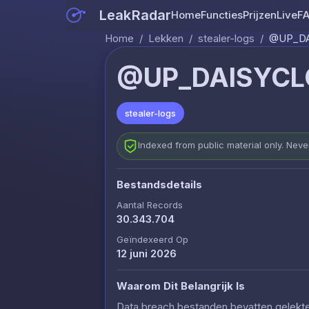
LeakRadar
Home
Functies
Prijzen
Live
F
Home
/
Lekken
/
stealer-logs
/
@UP_DA
@UP_DAISYCL
stealer-logs
Indexed from public material only. Nev
Bestandsdetails
Aantal Records
30.343.704
Geïndexeerd Op
12 juni 2026
Waarom Dit Belangrijk Is
Data breach bestanden bevatten gelekte c