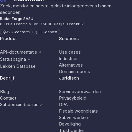
Zoek, monitor en herstel gelekte inloggegevens binnen
seconden.
Radar Forge SASU
60 rue François 1er, 75008 Parijs, Frankrijk
AVG-conform
EU-gehost
Product
Solutions
API-documentatie
Use cases
↗
Industries
Statuspagina
↗
Alternatives
Lekken Database
Domain reports
Bedrijf
Juridisch
Blog
Servicevoorwaarden
Contact
Privacybeleid
SubdomainRadar.io
DPA
↗
Fiscale woonplaats
Subverwerkers
Beveiliging
Trust Center