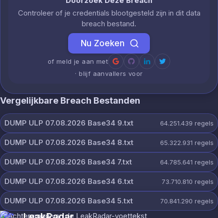
Doorzoek Deze Breach
Controleer of je credentials blootgesteld zijn in dit data
breach bestand.
Nu Zoeken
of meld je aan met
· blijf aanvallers voor
Vergelijkbare Breach Bestanden
DUMP ULP 07.08.2026 Base34 9.txt
64.251.439
regels
DUMP ULP 07.08.2026 Base34 8.txt
65.322.931
regels
DUMP ULP 07.08.2026 Base34 7.txt
64.785.641
regels
DUMP ULP 07.08.2026 Base34 6.txt
73.710.810
regels
DUMP ULP 07.08.2026 Base34 5.txt
70.841.290
regels
LeakRadar