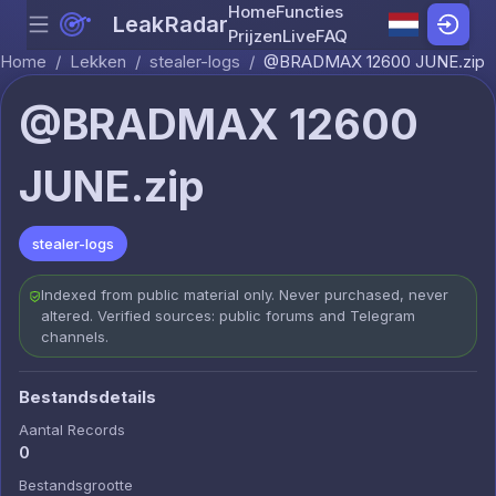
Home
Functies
LeakRadar
Menu
Skip to content
Prijzen
Live
FAQ
Home
/
Lekken
/
stealer-logs
/
@BRADMAX 12600 JUNE.zip
@BRADMAX 12600
JUNE.zip
stealer-logs
Indexed from public material only. Never purchased, never
altered. Verified sources: public forums and Telegram
channels.
Bestandsdetails
Aantal Records
0
Bestandsgrootte