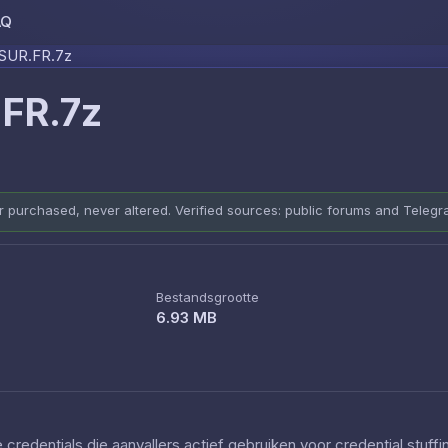
AQ
Skip to content
SUR.FR.7z
FR.7z
er purchased, never altered. Verified sources: public forums and Teleg
Bestandsgrootte
6.93 MB
redentials die aanvallers actief gebruiken voor credential stuff