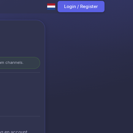
Login / Register
ram channels.
ing en account