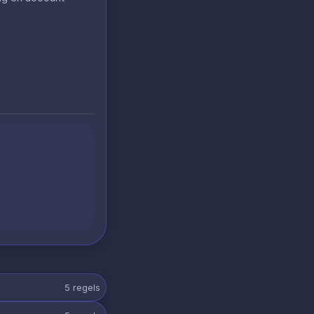
5
regels