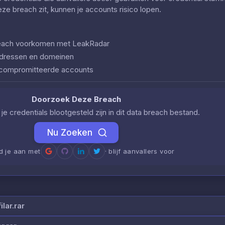
deze breach zit, kunnen je accounts risico lopen.
 breach voorkomen met LeakRadar
iladressen en domeinen
ecompromitteerde accounts
Doorzoek Deze Breach
je credentials blootgesteld zijn in dit data breach bestand.
Nu Zoeken
d je aan met
· blijf aanvallers voor
lar.rar