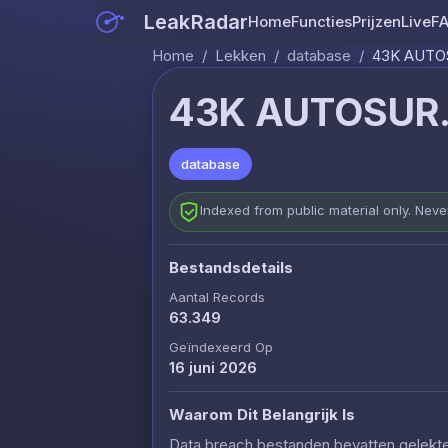
LeakRadar
Home
Functies
Prijzen
Live
F
Home
/
Lekken
/
database
/
43K AUTO
43K AUTOSUR.
database
Indexed from public material only. Nev
Bestandsdetails
Aantal Records
63.349
Geïndexeerd Op
16 juni 2026
Waarom Dit Belangrijk Is
Data breach bestanden bevatten gelekte c