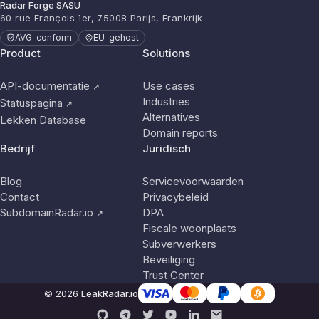
Radar Forge SASU
60 rue François 1er, 75008 Parijs, Frankrijk
AVG-conform
EU-gehost
Product
Solutions
API-documentatie
Use cases
↗
Industries
Statuspagina
↗
Alternatives
Lekken Database
Domain reports
Bedrijf
Juridisch
Blog
Servicevoorwaarden
Contact
Privacybeleid
SubdomainRadar.io
DPA
↗
Fiscale woonplaats
Subverwerkers
Beveiliging
Trust Center
© 2026
LeakRadar.io