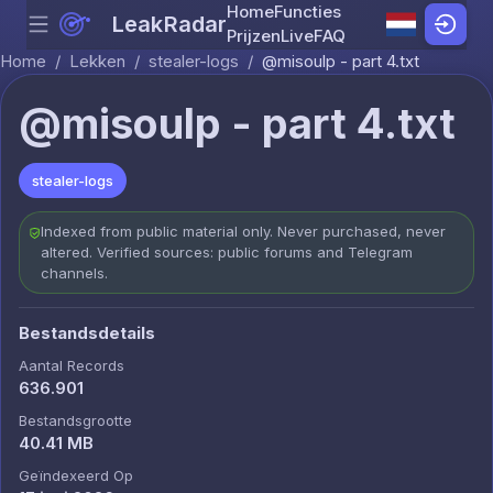
Home
Functies
LeakRadar
Menu
Skip to content
Prijzen
Live
FAQ
Home
/
Lekken
/
stealer-logs
/
@misoulp - part 4.txt
@misoulp - part 4.txt
stealer-logs
Indexed from public material only. Never purchased, never
altered. Verified sources: public forums and Telegram
channels.
Bestandsdetails
Aantal Records
636.901
Bestandsgrootte
40.41 MB
Geïndexeerd Op