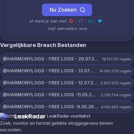
Nu Zoeken
of meld je aan met
· blijf aanvallers voor
Vergelijkbare Breach Bestanden
@HARMONYLOGS - FREE LOGS - 29.07.26.zip
18.137.311
regels
@HARMONYLOGS - FREE LOGS - 13.07.26.zip
14.991.379
regels
@HARMONYLOGS - FREE LOGS - 12.07.26.zip
5.607.375
regels
@HARMONYLOGS - FREE LOGS -11.05.26.rar
2.316.704
regels
@HARMONYLOGS - FREE LOGS -9.05.26.rar
4.145.665
regels
LeakRadar
Zoek, monitor en herstel gelekte inloggegevens binnen
seconden.