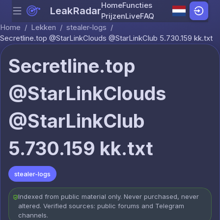
Home
Functies
LeakRadar
Menu
Skip to content
Prijzen
Live
FAQ
Home
/
Lekken
/
stealer-logs
/
Secretline.top @StarLinkClouds @StarLinkClub 5.730.159 kk.txt
Secretline.top
@StarLinkClouds
@StarLinkClub
5.730.159 kk.txt
stealer-logs
Indexed from public material only. Never purchased, never
altered. Verified sources: public forums and Telegram
channels.