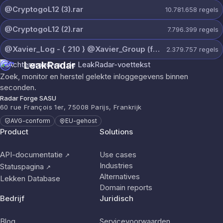
@CryptogoL12 (3).rar
10.781.658
regels
@CryptogoL12 (2).rar
7.796.399
regels
@Xavier_Log - { 210 } @Xavier_Group (free).rar
2.379.757
regels
LeakRadar
Zoek, monitor en herstel gelekte inloggegevens binnen
seconden.
Radar Forge SASU
60 rue François 1er, 75008 Parijs, Frankrijk
AVG-conform
EU-gehost
Product
Solutions
API-documentatie
Use cases
↗
Industries
Statuspagina
↗
Alternatives
Lekken Database
Domain reports
Bedrijf
Juridisch
Blog
Servicevoorwaarden