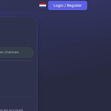
Login / Register
ram channels.
ing en account