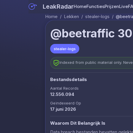
LeakRadar
Home
Functies
Prijzen
Live
F
Home
/
Lekken
/
stealer-logs
/
@beetra
@beetraffic 3
stealer-logs
Indexed from public material only. Nev
Bestandsdetails
Aantal Records
12.556.094
Geïndexeerd Op
17 juni 2026
Waarom Dit Belangrijk Is
Data breach bestanden bevatten gelekte c