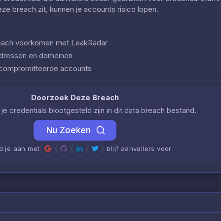
deze breach zit, kunnen je accounts risico lopen.
 breach voorkomen met LeakRadar
iladressen en domeinen
ecompromitteerde accounts
Doorzoek Deze Breach
je credentials blootgesteld zijn in dit data breach bestand.
Nu Zoeken
d je aan met
· blijf aanvallers voor