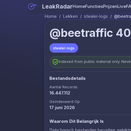
LeakRadar
Home
Functies
Prijzen
Live
F
Home
/
Lekken
/
stealer-logs
/
@beetra
@beetraffic 4
stealer-logs
Indexed from public material only. Nev
Bestandsdetails
Aantal Records
16.447.112
Geïndexeerd Op
17 juni 2026
Waarom Dit Belangrijk Is
Data breach bestanden bevatten gelekte c