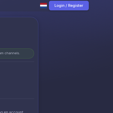
Login / Register
ram channels.
ing en account