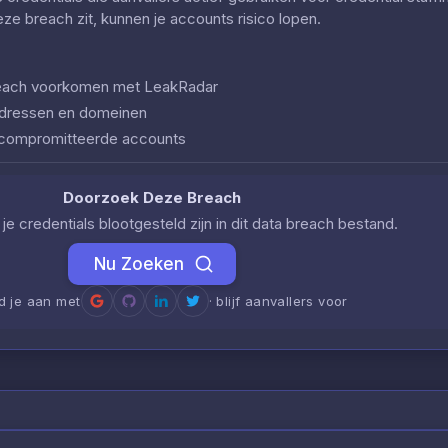
deze breach zit, kunnen je accounts risico lopen.
 breach voorkomen met LeakRadar
iladressen en domeinen
ecompromitteerde accounts
Doorzoek Deze Breach
je credentials blootgesteld zijn in dit data breach bestand.
Nu Zoeken
d je aan met
· blijf aanvallers voor