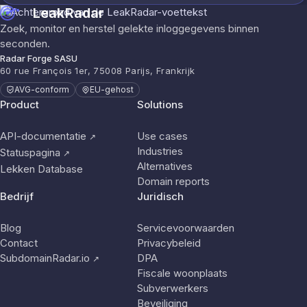
LeakRadar
Zoek, monitor en herstel gelekte inloggegevens binnen
seconden.
Radar Forge SASU
60 rue François 1er, 75008 Parijs, Frankrijk
AVG-conform
EU-gehost
Product
Solutions
API-documentatie
Use cases
↗
Industries
Statuspagina
↗
Alternatives
Lekken Database
Domain reports
Bedrijf
Juridisch
Blog
Servicevoorwaarden
Contact
Privacybeleid
SubdomainRadar.io
DPA
↗
Fiscale woonplaats
Subverwerkers
Beveiliging