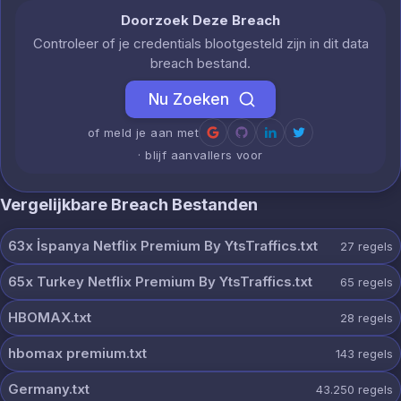
Doorzoek Deze Breach
Controleer of je credentials blootgesteld zijn in dit data
breach bestand.
Nu Zoeken
of meld je aan met
· blijf aanvallers voor
Vergelijkbare Breach Bestanden
63x İspanya Netflix Premium By YtsTraffics.txt
27
regels
65x Turkey Netflix Premium By YtsTraffics.txt
65
regels
HBOMAX.txt
28
regels
hbomax premium.txt
143
regels
Germany.txt
43.250
regels