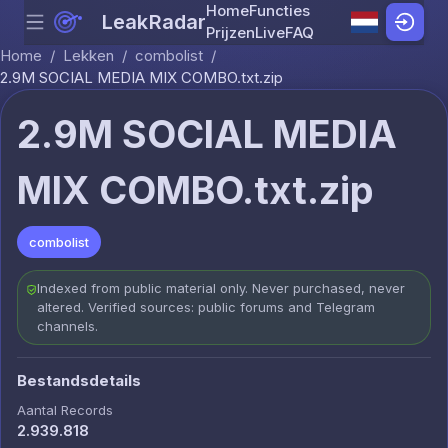
Home
Functies
LeakRadar
Menu
Skip to content
Prijzen
Live
FAQ
Home
/
Lekken
/
combolist
/
2.9M SOCIAL MEDIA MIX COMBO.txt.zip
2.9M SOCIAL MEDIA
MIX COMBO.txt.zip
combolist
Indexed from public material only. Never purchased, never
altered. Verified sources: public forums and Telegram
channels.
Bestandsdetails
Aantal Records
2.939.818