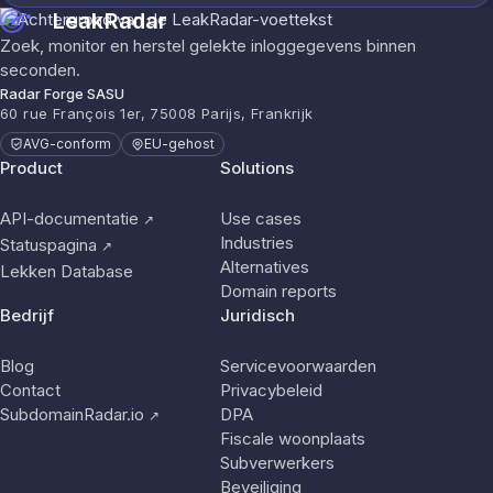
LeakRadar
Zoek, monitor en herstel gelekte inloggegevens binnen
seconden.
Radar Forge SASU
60 rue François 1er, 75008 Parijs, Frankrijk
AVG-conform
EU-gehost
Product
Solutions
API-documentatie
Use cases
↗
Industries
Statuspagina
↗
Alternatives
Lekken Database
Domain reports
Bedrijf
Juridisch
Blog
Servicevoorwaarden
Contact
Privacybeleid
SubdomainRadar.io
DPA
↗
Fiscale woonplaats
Subverwerkers
Beveiliging