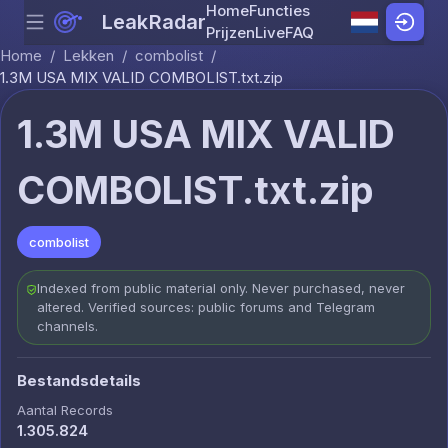
Home
Functies
LeakRadar
Menu
Skip to content
Prijzen
Live
FAQ
Home
/
Lekken
/
combolist
/
1.3M USA MIX VALID COMBOLIST.txt.zip
1.3M USA MIX VALID
COMBOLIST.txt.zip
combolist
Indexed from public material only. Never purchased, never
altered. Verified sources: public forums and Telegram
channels.
Bestandsdetails
Aantal Records
1.305.824