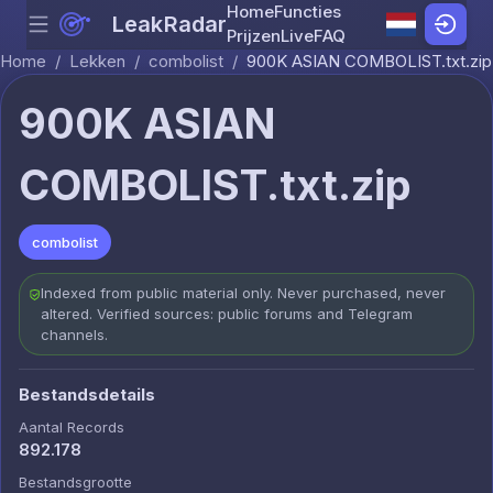
Home
Functies
LeakRadar
Menu
Skip to content
Prijzen
Live
FAQ
Home
/
Lekken
/
combolist
/
900K ASIAN COMBOLIST.txt.zip
900K ASIAN
COMBOLIST.txt.zip
combolist
Indexed from public material only. Never purchased, never
altered. Verified sources: public forums and Telegram
channels.
Bestandsdetails
Aantal Records
892.178
Bestandsgrootte