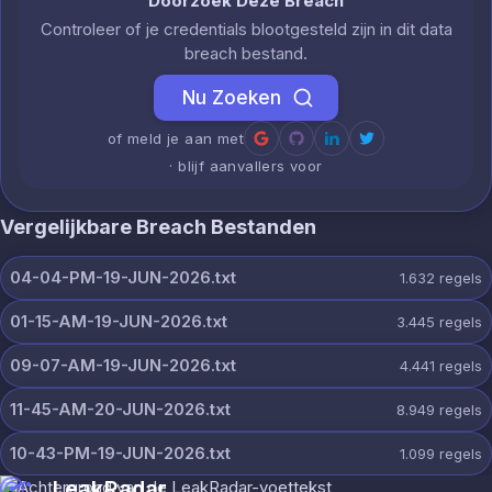
Doorzoek Deze Breach
Controleer of je credentials blootgesteld zijn in dit data
breach bestand.
Nu Zoeken
of meld je aan met
· blijf aanvallers voor
Vergelijkbare Breach Bestanden
04-04-PM-19-JUN-2026.txt
1.632
regels
01-15-AM-19-JUN-2026.txt
3.445
regels
09-07-AM-19-JUN-2026.txt
4.441
regels
11-45-AM-20-JUN-2026.txt
8.949
regels
10-43-PM-19-JUN-2026.txt
1.099
regels
LeakRadar