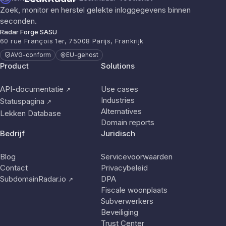
Zoek, monitor en herstel gelekte inloggegevens binnen
seconden.
Radar Forge SASU
60 rue François 1er, 75008 Parijs, Frankrijk
AVG-conform
EU-gehost
Product
Solutions
API-documentatie
Use cases
↗
Industries
Statuspagina
↗
Alternatives
Lekken Database
Domain reports
Bedrijf
Juridisch
Blog
Servicevoorwaarden
Contact
Privacybeleid
SubdomainRadar.io
DPA
↗
Fiscale woonplaats
Subverwerkers
Beveiliging
Trust Center