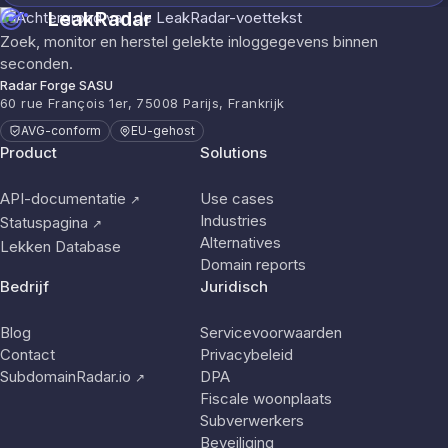
LeakRadar
Zoek, monitor en herstel gelekte inloggegevens binnen
seconden.
Radar Forge SASU
60 rue François 1er, 75008 Parijs, Frankrijk
AVG-conform
EU-gehost
Product
Solutions
API-documentatie
Use cases
↗
Industries
Statuspagina
↗
Alternatives
Lekken Database
Domain reports
Bedrijf
Juridisch
Blog
Servicevoorwaarden
Contact
Privacybeleid
SubdomainRadar.io
DPA
↗
Fiscale woonplaats
Subverwerkers
Beveiliging