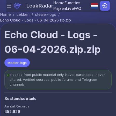
Home
Functies
LeakRadar
Menu
Skip to content
Prijzen
Live
FAQ
Home
/
Lekken
/
stealer-logs
/
Echo Cloud - Logs - 06-04-2026.zip.zip
Echo Cloud - Logs -
06-04-2026.zip.zip
stealer-logs
Indexed from public material only. Never purchased, never
altered. Verified sources: public forums and Telegram
channels.
Bestandsdetails
Aantal Records
452.629