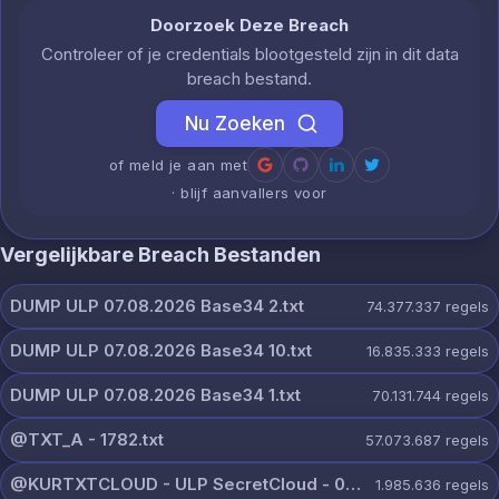
Doorzoek Deze Breach
Controleer of je credentials blootgesteld zijn in dit data
breach bestand.
Nu Zoeken
of meld je aan met
· blijf aanvallers voor
Vergelijkbare Breach Bestanden
DUMP ULP 07.08.2026 Base34 2.txt
74.377.337
regels
DUMP ULP 07.08.2026 Base34 10.txt
16.835.333
regels
DUMP ULP 07.08.2026 Base34 1.txt
70.131.744
regels
@TXT_A - 1782.txt
57.073.687
regels
@KURTXTCLOUD - ULP SecretCloud - 07 August 2026.txt
1.985.636
regels