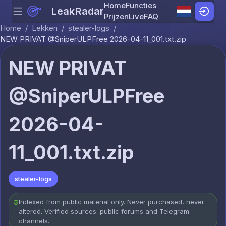
Home
Functies
LeakRadar
Menu
Skip to content
Prijzen
Live
FAQ
Home
/
Lekken
/
stealer-logs
/
NEW PRIVAT @SniperULPFree 2026-04-11_001.txt.zip
NEW PRIVAT
@SniperULPFree
2026-04-
11_001.txt.zip
stealer-logs
Indexed from public material only. Never purchased, never
altered. Verified sources: public forums and Telegram
channels.