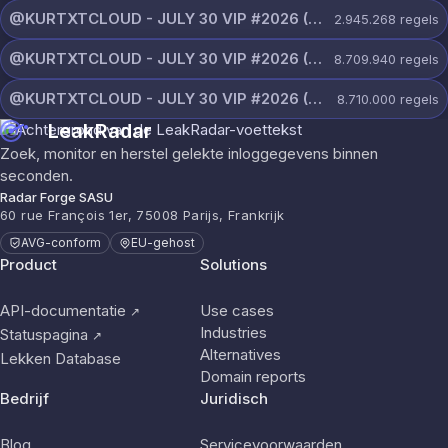
@KURTXTCLOUD - JULY 30 VIP #2026 (65).txt
2.945.268
regels
@KURTXTCLOUD - JULY 30 VIP #2026 (64).txt
8.709.940
regels
@KURTXTCLOUD - JULY 30 VIP #2026 (63).txt
8.710.000
regels
LeakRadar
Zoek, monitor en herstel gelekte inloggegevens binnen
seconden.
Radar Forge SASU
60 rue François 1er, 75008 Parijs, Frankrijk
AVG-conform
EU-gehost
Product
Solutions
API-documentatie
Use cases
↗
Industries
Statuspagina
↗
Alternatives
Lekken Database
Domain reports
Bedrijf
Juridisch
Blog
Servicevoorwaarden