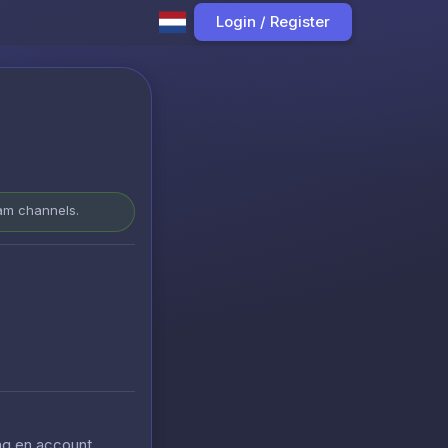
Login / Register
ram channels.
ing en account