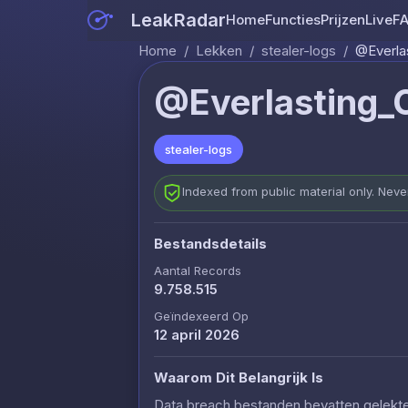
LeakRadar
Home
Functies
Prijzen
Live
F
Home
/
Lekken
/
stealer-logs
/
@Everlas
@Everlasting_C
stealer-logs
Indexed from public material only. Nev
Bestandsdetails
Aantal Records
9.758.515
Geïndexeerd Op
12 april 2026
Waarom Dit Belangrijk Is
Data breach bestanden bevatten gelekte c