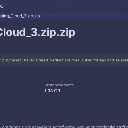
AQ
Skip to content
ting_Cloud_3.zip.zip
loud_3.zip.zip
er purchased, never altered. Verified sources: public forums and Teleg
Bestandsgrootte
1.03 GB
redentials die aanvallers actief gebruiken voor credential stuff