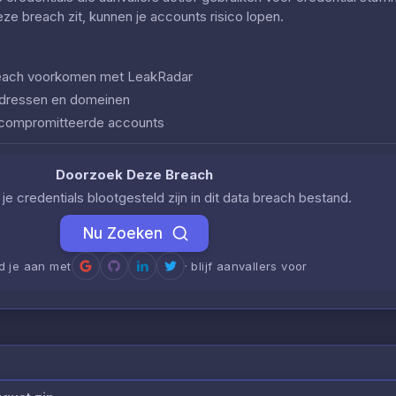
deze breach zit, kunnen je accounts risico lopen.
 breach voorkomen met LeakRadar
iladressen en domeinen
ecompromitteerde accounts
Doorzoek Deze Breach
je credentials blootgesteld zijn in dit data breach bestand.
Nu Zoeken
d je aan met
· blijf aanvallers voor