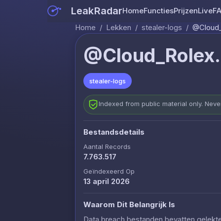
LeakRadar
Home
Functies
Prijzen
Live
F
Home
/
Lekken
/
stealer-logs
/
@Cloud_
@Cloud_Rolex.
stealer-logs
Indexed from public material only. Nev
Bestandsdetails
Aantal Records
7.763.517
Geïndexeerd Op
13 april 2026
Waarom Dit Belangrijk Is
Data breach bestanden bevatten gelekte c