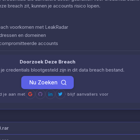
deze breach zit, kunnen je accounts risico lopen.
 breach voorkomen met LeakRadar
iladressen en domeinen
ecompromitteerde accounts
Doorzoek Deze Breach
je credentials blootgesteld zijn in dit data breach bestand.
Nu Zoeken
d je aan met
· blijf aanvallers voor
.rar