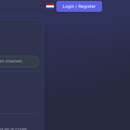
Login / Register
ram channels.
ing en account