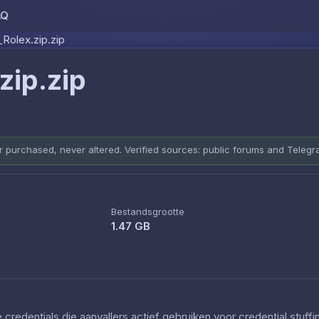
AQ
Skip to content
Rolex.zip.zip
zip.zip
er purchased, never altered. Verified sources: public forums and Teleg
Bestandsgrootte
1.47 GB
redentials die aanvallers actief gebruiken voor credential stuff