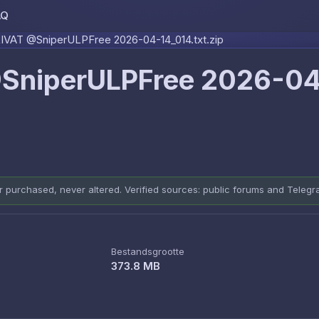
AQ
Skip to content
VAT @SniperULPFree 2026-04-14_014.txt.zip
SniperULPFree 2026-0
er purchased, never altered. Verified sources: public forums and Teleg
Bestandsgrootte
373.8 MB