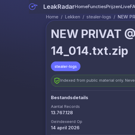
LeakRadar
Home
Functies
Prijzen
Live
F
Home
/
Lekken
/
stealer-logs
/
NEW PRI
NEW PRIVAT @
14_014.txt.zip
stealer-logs
Indexed from public material only. Nev
Bestandsdetails
Aantal Records
13.767.128
Geïndexeerd Op
14 april 2026