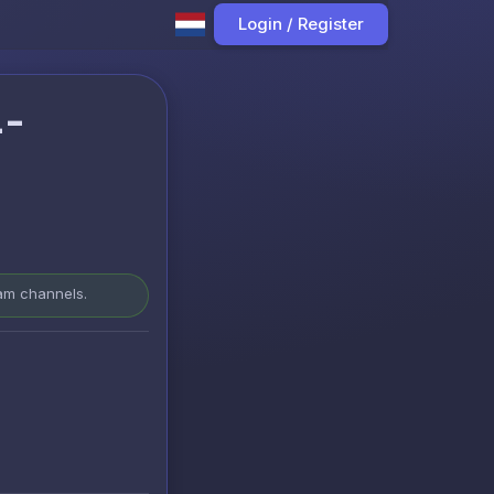
Login / Register
4-
ram channels.