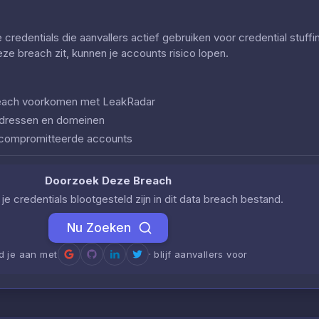
redentials die aanvallers actief gebruiken voor credential stuff
deze breach zit, kunnen je accounts risico lopen.
 breach voorkomen met LeakRadar
iladressen en domeinen
ecompromitteerde accounts
Doorzoek Deze Breach
je credentials blootgesteld zijn in dit data breach bestand.
Nu Zoeken
d je aan met
· blijf aanvallers voor