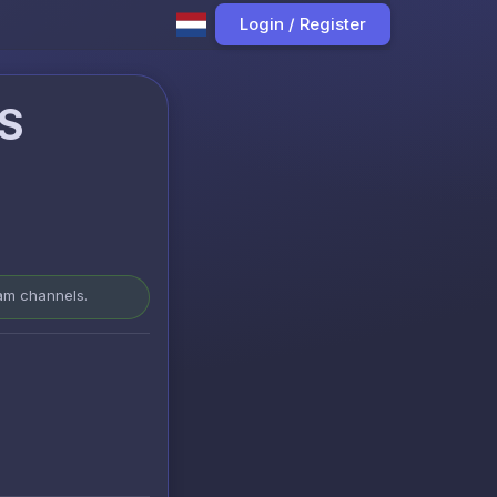
Login / Register
S
ram channels.