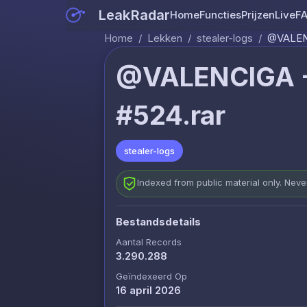
LeakRadar
Home
Functies
Prijzen
Live
F
Home
/
Lekken
/
stealer-logs
/
@VALENC
@VALENCIGA -
#524.rar
stealer-logs
Indexed from public material only. Nev
Bestandsdetails
Aantal Records
3.290.288
Geïndexeerd Op
16 april 2026