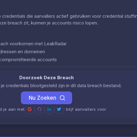
redentials die aanvallers actief gebruiken voor credential stuff
deze breach zit, kunnen je accounts risico lopen.
 breach voorkomen met LeakRadar
iladressen en domeinen
ecompromitteerde accounts
Doorzoek Deze Breach
je credentials blootgesteld zijn in dit data breach bestand.
Nu Zoeken
d je aan met
· blijf aanvallers voor