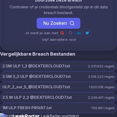
Doorzoek Deze Breach
Controleer of je credentials blootgesteld zijn in dit data
breach bestand.
Nu Zoeken
of meld je aan met
· blijf aanvallers voor
Vergelijkbare Breach Bestanden
2.5M ULP 1_3 @DEXTERCLOUD7.txt
2.231.632
regels
3.5M 3_3 ULP @DEXTERCLOUD7.txt
3.519.223
regels
ULP_2_sur_5_@DEXTERCLOUD7.txt
1.600.018
regels
2.5 M ULP 2_3 @DEXTERCLOUD7.txt
2.249.401
regels
1M ULP FRESH PRIVAT.txt
760.961
regels
LeakRadar