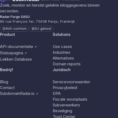
Zoek, monitor en herstel gelekte inloggegevens binnen
seconden.
Radar Forge SASU
60 rue François 1er, 75008 Parijs, Frankrijk
AVG-conform
EU-gehost
Product
Solutions
API-documentatie
Use cases
↗
Industries
Statuspagina
↗
Alternatives
Lekken Database
Domain reports
Bedrijf
Juridisch
Blog
Servicevoorwaarden
Contact
Privacybeleid
SubdomainRadar.io
DPA
↗
Fiscale woonplaats
Subverwerkers
Beveiliging
Trust Center