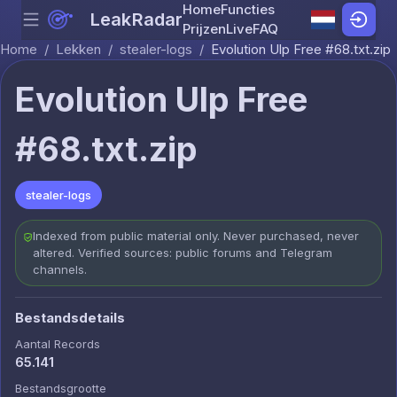
Home
Functies
LeakRadar
Menu
Skip to content
Prijzen
Live
FAQ
Home
/
Lekken
/
stealer-logs
/
Evolution Ulp Free #68.txt.zip
Evolution Ulp Free
#68.txt.zip
stealer-logs
Indexed from public material only. Never purchased, never
altered. Verified sources: public forums and Telegram
channels.
Bestandsdetails
Aantal Records
65.141
Bestandsgrootte