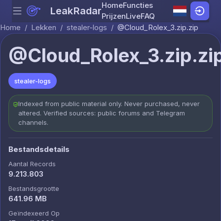
Home
Functies
LeakRadar
Menu
Skip to content
Prijzen
Live
FAQ
Home
/
Lekken
/
stealer-logs
/
@Cloud_Rolex_3.zip.zip
@Cloud_Rolex_3.zip.zi
stealer-logs
Indexed from public material only. Never purchased, never
altered. Verified sources: public forums and Telegram
channels.
Bestandsdetails
Aantal Records
9.213.803
Bestandsgrootte
641.96 MB
Geïndexeerd Op