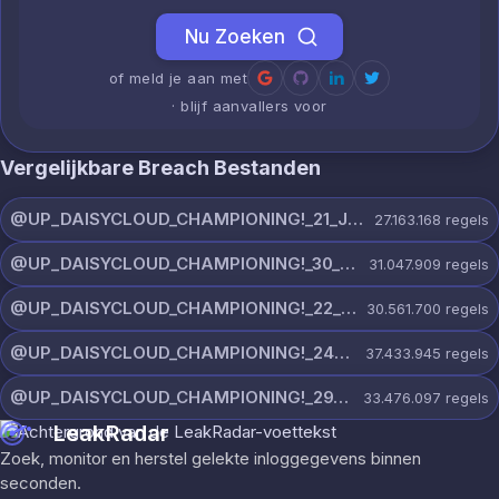
Nu Zoeken
of meld je aan met
· blijf aanvallers voor
Vergelijkbare Breach Bestanden
@UP_DAISYCLOUD_CHAMPIONING!_21_JULY_5150_ON_CHANNEL.rar
27.163.168
regels
@UP_DAISYCLOUD_CHAMPIONING!_30_JULY_5378_ON_CHANNEL.rar
31.047.909
regels
@UP_DAISYCLOUD_CHAMPIONING!_22_JULY_5828_ON_CHANNEL.rar
30.561.700
regels
@UP_DAISYCLOUD_CHAMPIONING!_24_JULY_5440_ON_CHANNEL.rar
37.433.945
regels
@UP_DAISYCLOUD_CHAMPIONING!_29_JULY_5829_ON_CHANNEL.rar
33.476.097
regels
LeakRadar
Zoek, monitor en herstel gelekte inloggegevens binnen
seconden.