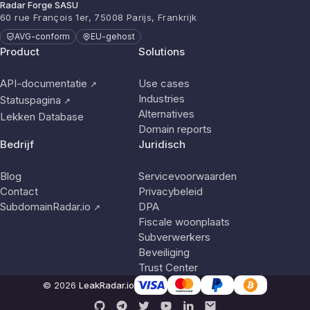
Radar Forge SASU
60 rue François 1er, 75008 Parijs, Frankrijk
AVG-conform
EU-gehost
Product
Solutions
API-documentatie
Use cases
↗
Industries
Statuspagina
↗
Alternatives
Lekken Database
Domain reports
Bedrijf
Juridisch
Blog
Servicevoorwaarden
Contact
Privacybeleid
SubdomainRadar.io
DPA
↗
Fiscale woonplaats
Subverwerkers
Beveiliging
Trust Center
© 2026
LeakRadar.io