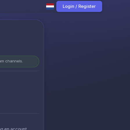
Login / Register
ram channels.
ing en account