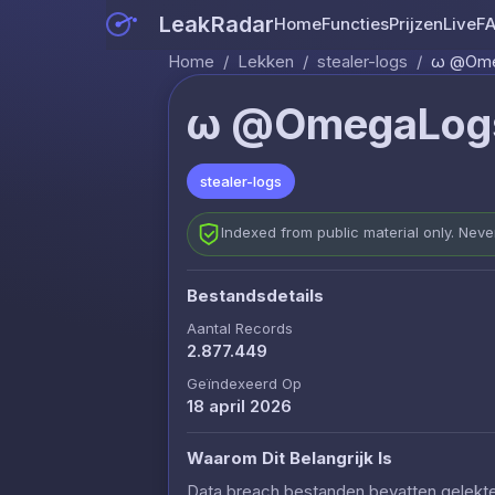
LeakRadar
Home
Functies
Prijzen
Live
F
Home
/
Lekken
/
stealer-logs
/
ω @Omeg
ω @OmegaLogs 
stealer-logs
Indexed from public material only. Nev
Bestandsdetails
Aantal Records
2.877.449
Geïndexeerd Op
18 april 2026
Waarom Dit Belangrijk Is
Data breach bestanden bevatten gelekte c