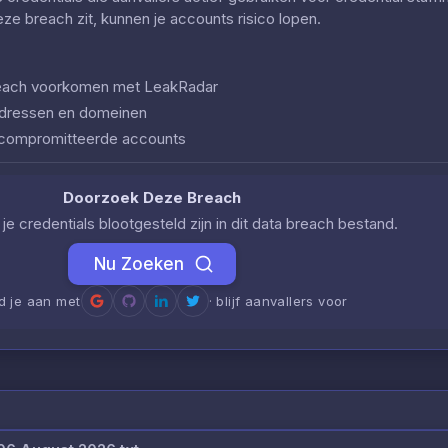
deze breach zit, kunnen je accounts risico lopen.
 breach voorkomen met LeakRadar
iladressen en domeinen
ecompromitteerde accounts
Doorzoek Deze Breach
je credentials blootgesteld zijn in dit data breach bestand.
Nu Zoeken
d je aan met
· blijf aanvallers voor