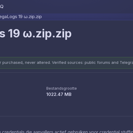
AQ
Skip to content
aLogs 19 ω.zip.zip
19 ω.zip.zip
er purchased, never altered. Verified sources: public forums and Teleg
Bestandsgrootte
1022.47 MB
redentials die aanvallers actief gebruiken voor credential stuff